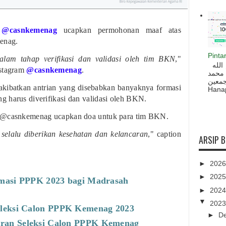
m
@casnkemenag
ucapkan permohonan maaf atas
enag.
Pinta
lam tahap verifikasi dan validasi oleh tim BKN
,"
السلام عليكم و رحمة الله و بركاته بسم الله
nstagram
@casnkemenag
.
 محمد
ه أجمعين
iakibatkan antrian yang disebabkan banyaknya formasi
Hanapi
 harus diverifikasi dan validasi oleh BKN.
m @casnkemenag ucapkan doa untuk para tim BKN.
selalu diberikan kesehatan dan kelancaran
," caption
ARSIP 
►
202
►
202
rmasi PPPK 2023 bagi Madrasah
►
202
▼
202
eleksi Calon PPPK Kemenag 2023
►
D
ran Seleksi Calon PPPK Kemenag