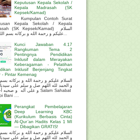
Keputusan Kepala Sekolah /
Kepala Madrasah (SK
Kepsek/Kamad)
Kumpulan Contoh Surat
tusan Kepala Sekolah / Kepala
sah (SK Kepsek/Kamad) السلام
عليكم و رحمة الله و بركاته بسم الله و ال...
Kunci Jawaban 4.17
Rangkuman Tema 2
Pentingnya Pendidikan
Inklusif dalam Merayakan
Keberagaman - Pelatihan
dikan Inklusif Berjenjang Tingkat
 - Pintar Kemenag
و الحمد لله اللهم صل و سلم على سيدنا
و على أله و صحب Salam Sahabat
 Bani ....
Perangkat Pembelajaran
Deep Learning KBC
(Kurikulum Berbasis Cinta)
Al-Qur’an Hadits Kelas 1 MI
— Dibagikan GRATIS!
و الحمد لله اللهم صل و سلم على سيدنا