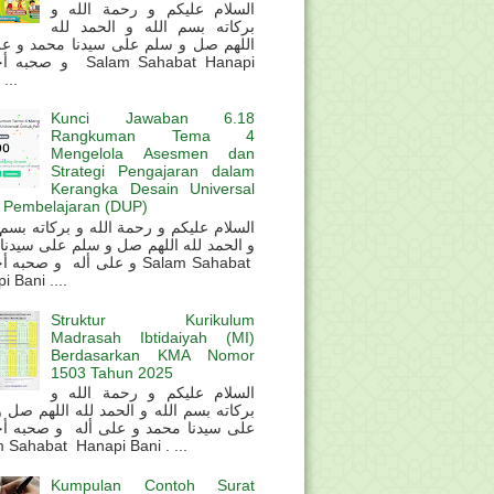
السلام عليكم و رحمة الله و
بركاته بسم الله و الحمد لله
اللهم صل و سلم على سيدنا محمد و عل
و  Salam Sahabat Hanapi
...
Kunci Jawaban 6.18
Rangkuman Tema 4
Mengelola Asesmen dan
Strategi Pengajaran dalam
Kerangka Desain Universal
 Pembelajaran (DUP)
و الحمد لله اللهم صل و سلم على سيدنا
و على أله و صحب Salam Sahabat
 Bani ....
Struktur Kurikulum
Madrasah Ibtidaiyah (MI)
Berdasarkan KMA Nomor
1503 Tahun 2025
السلام عليكم و رحمة الله و
بركاته بسم الله و الحمد لله اللهم صل 
على سيدنا محمد و على أله و صحبه أ
 Sahabat Hanapi Bani . ...
Kumpulan Contoh Surat