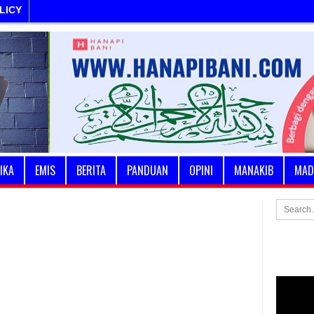
LICY
IKA
EMIS
BERITA
PANDUAN
OPINI
MANAKIB
MAD