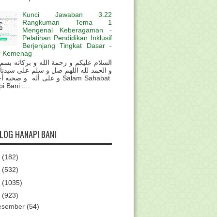
Kunci Jawaban 3.22
Rangkuman Tema 1
Mengenal Keberagaman -
Pelatihan Pendidikan Inklusif
Berjenjang Tingkat Dasar -
r Kemenag
و الحمد لله اللهم صل و سلم على سيدنا
و على أله و صحب Salam Sahabat
 Bani ....
BLOG HANAPI BANI
6
(182)
5
(532)
4
(1035)
3
(923)
esember
(54)