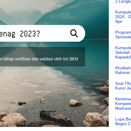
2 Lengk
Kumpula
2026 - 
Ajar
Program
Semeste
Kumpula
Sekolah
Kepsek
Khutbah 
Rahmat 
Soal TK
Kunci J
Kemenag
Kompete
Madras
Lupa Ba
Begini 