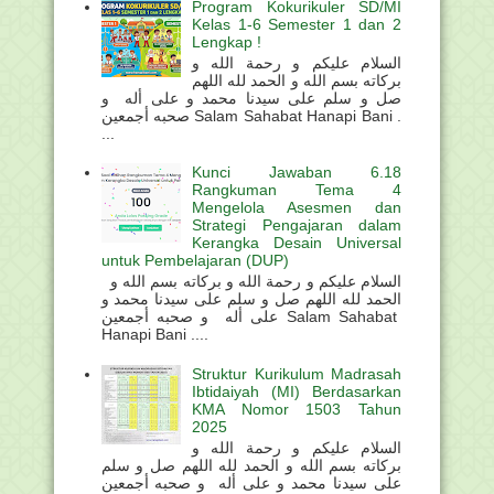
Program Kokurikuler SD/MI
Kelas 1-6 Semester 1 dan 2
Lengkap !
السلام عليكم و رحمة الله و
بركاته بسم الله و الحمد لله اللهم
صل و سلم على سيدنا محمد و على أله و
صحبه أجمعين Salam Sahabat Hanapi Bani .
...
Kunci Jawaban 6.18
Rangkuman Tema 4
Mengelola Asesmen dan
Strategi Pengajaran dalam
Kerangka Desain Universal
untuk Pembelajaran (DUP)
السلام عليكم و رحمة الله و بركاته بسم الله و
الحمد لله اللهم صل و سلم على سيدنا محمد و
على أله و صحبه أجمعين Salam Sahabat
Hanapi Bani ....
Struktur Kurikulum Madrasah
Ibtidaiyah (MI) Berdasarkan
KMA Nomor 1503 Tahun
2025
السلام عليكم و رحمة الله و
بركاته بسم الله و الحمد لله اللهم صل و سلم
على سيدنا محمد و على أله و صحبه أجمعين