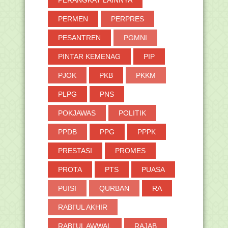
PERANGKAT LAINNYA
PERMEN
PERPRES
PESANTREN
PGMNI
PINTAR KEMENAG
PIP
PJOK
PKB
PKKM
PLPG
PNS
POKJAWAS
POLITIK
PPDB
PPG
PPPK
PRESTASI
PROMES
PROTA
PTS
PUASA
PUISI
QURBAN
RA
RABI'UL AKHIR
RABI'UL AWWAL
RAJAB