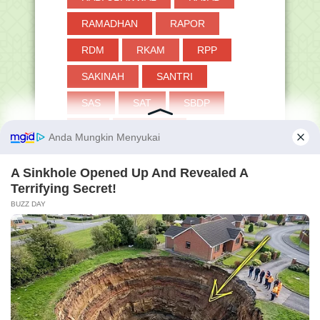
RAMADHAN
RAPOR
RDM
RKAM
RPP
SAKINAH
SANTRI
SAS
SAT
SBDP
SD
SEJARAH
SEKOLAH PENGGERAK
SENJATA
SERTIFIKASI GURU
SHAFAR
SHALAT
SIAGA
SIARAN PERS
SIBOSPINTAR
SILABUS
SIMPATIKA
SIMPEG