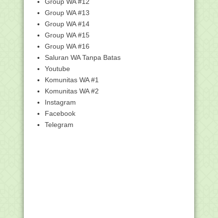
Group WA #12
Teman Sendiri
Group WA #13
Sukmawati Bandingkan Soekarno-Nabi
Muhammad, Wamen...
Group WA #14
Group WA #15
HAL YANG HARUS DIKETAHUI
TENTANG SEKOLAH RAMAH ANAK
Group WA #16
Lupa Password di VervalPD
Saluran WA Tanpa Batas
Kemdikbud? Ini Solusinya.
Youtube
BKN Tiadakan Fitur Jumlah Pelamar
Komunitas WA #1
CPNS 2019 di Por...
Komunitas WA #2
Nadiem Makarim Dukung Anak Buah
Instagram
Fachrul Razi Romba...
Facebook
CARA DAFTAR CPNS 2019
Telegram
MUI Jatim Larang Pejabat Ucapkan
Salam Agama Lain ...
Salam Lintas Agama Syubhat,
Benarkah? Berikut Penj...
Pembina: Beradablah dalam Berteman
Surat Edaran Persiapan Pelaksanaan
UKMPPG 2019
Download Permenpan RB Nomor 24
Tahun 2019 Tentang ...