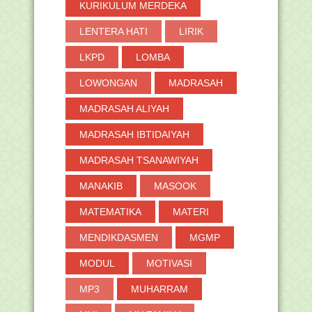
KURIKULUM MERDEKA
►
2018
(264)
►
2017
(371)
LENTERA HATI
LIRIK
►
2016
(2)
LKPD
LOMBA
LOWONGAN
MADRASAH
MADRASAH ALIYAH
MADRASAH IBTIDAIYAH
MADRASAH TSANAWIYAH
MANAKIB
MASOOK
MATEMATIKA
MATERI
MENDIKDASMEN
MGMP
MODUL
MOTIVASI
MP3
MUHARRAM