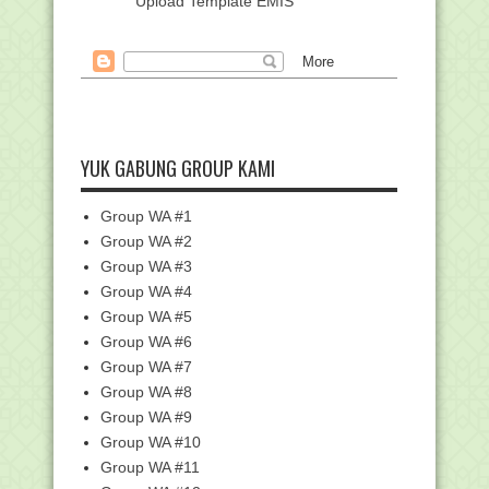
Upload Template EMIS
Pendaftar CPNS HSU Capai 2.470
Pelamar, Formasi Gu...
ALUR SERTA UNSUR PENUNJANG
APLIKASI RAPORT DIGITAL...
Ketua BSNP Angkat Bicara Mengenai
UN
YUK GABUNG GROUP KAMI
Panduan User Manual Mengerjakan
Aplikasi ARD Madrasah
Group WA #1
CPNS Tidak Boleh Pindah Sebelum 10
Tahun, BKN: Aku...
Group WA #2
Pidato Nadiem Makarim di Hari Guru
Group WA #3
Dikritik PGRI d...
Group WA #4
Kabar Gembira, Waktu Penutupan
Group WA #5
Pendaftaran CPNS 20...
Group WA #6
KURSI PANAS MAJELIS ILMU
Group WA #7
CARA MINUM RASULULLAH CEGAH
Group WA #8
KEMAKSIATAN
Group WA #9
Pendaftaran CPNS 2019 Tinggal
Group WA #10
Sebentar, Ini Formas...
Group WA #11
Nekat, Pemuda di Amuntai Cabuli Istri