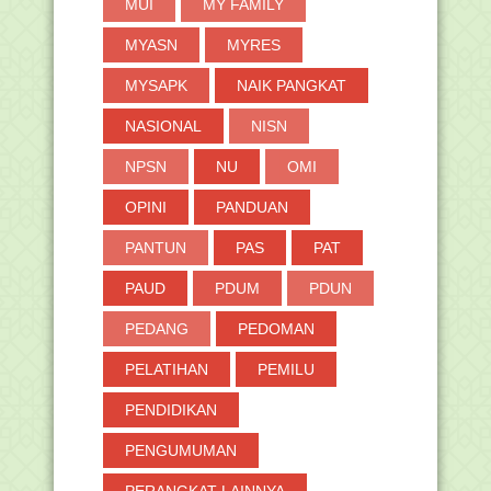
MUI
MY FAMILY
MYASN
MYRES
MYSAPK
NAIK PANGKAT
NASIONAL
NISN
NPSN
NU
OMI
OPINI
PANDUAN
PANTUN
PAS
PAT
PAUD
PDUM
PDUN
PEDANG
PEDOMAN
PELATIHAN
PEMILU
PENDIDIKAN
PENGUMUMAN