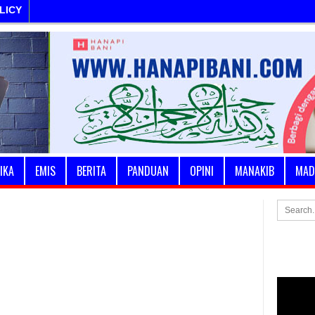
LICY
IKA
EMIS
BERITA
PANDUAN
OPINI
MANAKIB
MAD