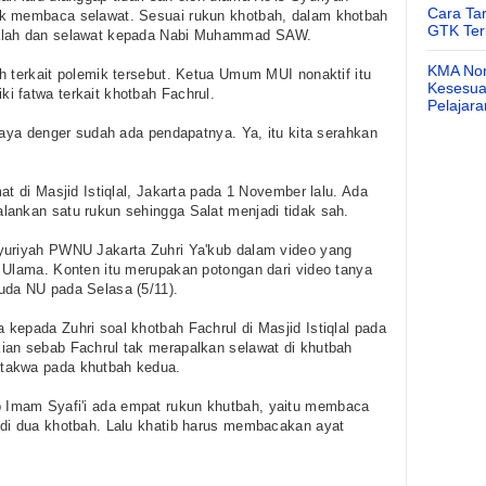
Cara Ta
ak membaca selawat. Sesuai rukun khotbah, dalam khotbah
GTK Ter
dalah dan selawat kepada Nabi Muhammad SAW.
KMA Nom
h terkait polemik tersebut. Ketua Umum MUI nonaktif itu
Kesesuai
 fatwa terkait khotbah Fachrul.
Pelajar
saya denger sudah ada pendapatnya. Ya, itu kita serahkan
at di Masjid Istiqlal, Jakarta pada 1 November lalu. Ada
lankan satu rukun sehingga Salat menjadi tidak sah.
yuriyah PWNU Jakarta Zuhri Ya'kub dalam video yang
 Ulama. Konten itu merupakan potongan dari video tanya
uda NU pada Selasa (5/11).
kepada Zuhri soal khotbah Fachrul di Masjid Istiqlal pada
ian sebab Fachrul tak merapalkan selawat di khutbah
takwa pada khutbah kedua.
Imam Syafi'i ada empat rukun khutbah, yaitu membaca
 di dua khotbah. Lalu khatib harus membacakan ayat