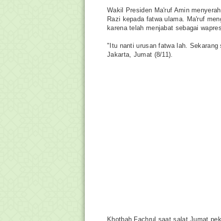
Wakil Presiden
Ma'ruf Amin
menyerah
Razi
kepada fatwa ulama. Ma'ruf meng
karena telah menjabat sebagai wapres
"Itu nanti urusan fatwa lah. Sekarang
Jakarta, Jumat (8/11).
Khotbah Fachrul saat salat Jumat pek