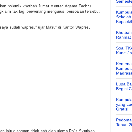
Semeste
kan polemik
khotbah Jumat
Menteri Agama
Fachrul
klaim tak lagi berwenang mengurusi persoalan tersebut
Kumpula
.
Sekolah
Kepsek
 saya sudah wapres," ujar Ma'ruf di Kantor Wapres,
Khutbah 
Rahmat 
Soal TK
Kunci J
Kemenag
Kompete
Madras
Lupa Ba
Begini 
Kumpula
yang Lu
Gratis!
Pedoman
Tahun 2
an lalu dianggap tidak sah oleh ulama Ro'is Syuriyah