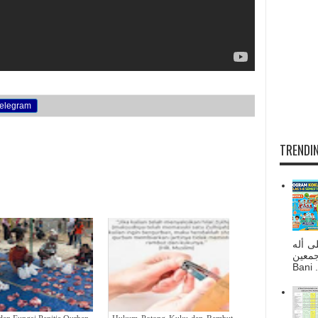
elegram
TRENDIN
ى أله
صحبه أجمعين
Bani . 