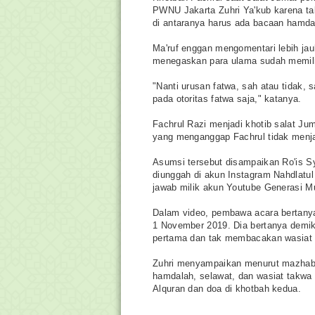
PWNU Jakarta Zuhri Ya'kub karena t
di antaranya harus ada bacaan ham
Ma'ruf enggan mengomentari lebih jau
menegaskan para ulama sudah memiliki
"Nanti urusan fatwa, sah atau tidak, 
pada otoritas fatwa saja," katanya.
Fachrul Razi menjadi khotib salat Jum
yang menganggap Fachrul tidak menja
Asumsi tersebut disampaikan Ro'is S
diunggah di akun Instagram Nahdlatul
jawab milik akun Youtube Generasi M
Dalam video, pembawa acara bertanya 
1 November 2019. Dia bertanya demik
pertama dan tak membacakan wasiat 
Zuhri menyampaikan menurut mazhab 
hamdalah, selawat, dan wasiat takwa
Alquran dan doa di khotbah kedua.