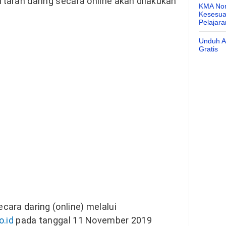
aran daring secara online akan dilakukan
KMA Nom
.
Kesesuai
Pelajar
Unduh Ap
Gratis
ara daring (online) melalui
o.id
pada tanggal 11 November 2019