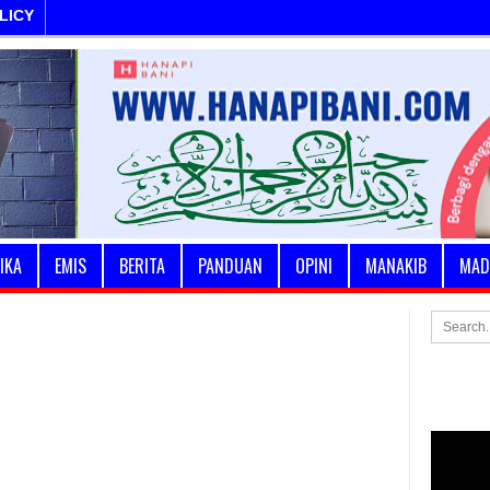
LICY
IKA
EMIS
BERITA
PANDUAN
OPINI
MANAKIB
MAD