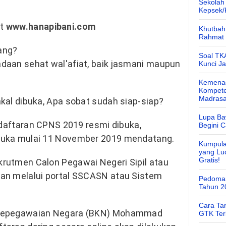
Sekolah
Kepsek
at
www.hanapibani.com
Khutbah 
Rahmat 
ang?
Soal TK
daan sehat wal'afiat, baik jasmani maupun
Kunci J
Kemenag
Kompete
Madras
kal dibuka, Apa sobat sudah siap-siap?
Lupa Ba
ndaftaran CPNS 2019 resmi dibuka,
Begini 
buka mulai 11 November 2019 mendatang.
Kumpula
yang Lu
Gratis!
rutmen Calon Pegawai Negeri Sipil atau
an melalui portal SSCASN atau Sistem
Pedoman
Tahun 2
Cara Ta
 Kepegawaian Negara (BKN) Mohammad
GTK Ter