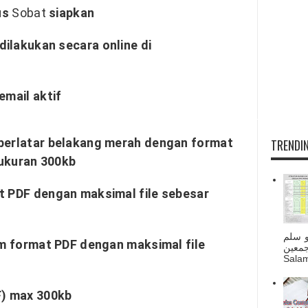
rus
Sobat
siapkan
ilakukan secara online di
email aktif
 berlatar belakang merah dengan format
TRENDIN
 ukuran 300kb
at PDF dengan maksimal file sebesar
و سلم
lam format PDF dengan maksimal file
جمعين
Salam
F) max 300kb