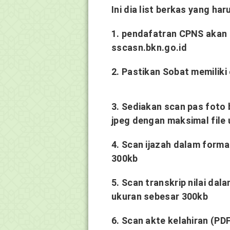
Ini dia list berkas yang ha
1. pendafatran CPNS akan d
sscasn.bkn.go.id
2. Pastikan Sobat memiliki 
3. Sediakan scan pas foto
jpeg dengan maksimal file
4. Scan ijazah dalam form
300kb
5. Scan transkrip nilai da
ukuran sebesar 300kb
6. Scan akte kelahiran (PD