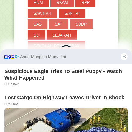
RDM
RKAM
RPP
SAKINAH
SANTRI
SAS
SAT
SBDP
SD
SEJARAH
SEKOLAH PENGGERAK
SENJATA
SERTIFIKASI GURU
SHAFAR
SHALAT
SIAGA
SIARAN PERS
SIBOSPINTAR
SILABUS
SIMPATIKA
SIMPEG
SIMSARPRAS
SISPENA