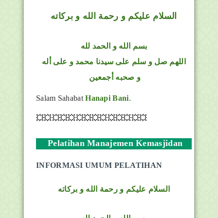
السلام عليكم و رحمة الله و بركاته
بسم الله و الحمد لله
اللهم صل و سلم على سيدنا محمد و على أله
و صحبه أجمعين
Salam Sahabat
Hanapi Bani
.
💥💥💥💥💥💥💥💥💥💥💥💥💥💥
Pelatihan Manajemen Kemasjidan
INFORMASI UMUM PELATIHAN
السلام عليكم و رحمة الله و بركاته