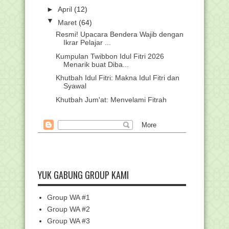
►
April
(12)
▼
Maret
(64)
Resmi! Upacara Bendera Wajib dengan
Ikrar Pelajar ...
Kumpulan Twibbon Idul Fitri 2026
Menarik buat Diba...
Khutbah Idul Fitri: Makna Idul Fitri dan
Syawal
Khutbah Jum'at: Menyelami Fitrah
Kemanusiaan Kita
Cara Niat Zakat Fitrah serta Taqlidnya
Hukum Shalat Kafarat di Jumat Akhir
Ramadhan
SK Penetapan Sekolah Model
Implementasi PM dan KKA...
YUK GABUNG GROUP KAMI
Cara Cek Status Usulan ASN di MOLA
BKN: Panduan Le...
Group WA #1
Panduan Menginstal Aplikasi Exam
Browser Client un...
Group WA #2
Group WA #3
Link Daftar dan Kumpulan Kunci