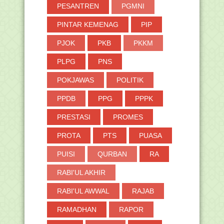
PESANTREN
PGMNI
PINTAR KEMENAG
PIP
PJOK
PKB
PKKM
PLPG
PNS
POKJAWAS
POLITIK
PPDB
PPG
PPPK
PRESTASI
PROMES
PROTA
PTS
PUASA
PUISI
QURBAN
RA
RABI'UL AKHIR
RABI'UL AWWAL
RAJAB
RAMADHAN
RAPOR