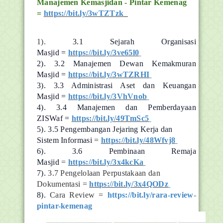
Manajemen Kemasjidan - Pintar Kemenag
=
https://bit.ly/3wTZTzk
1).
3.1 Sejarah Organisasi
Masjid =
https://bit.ly/3ve65l0
2).
3.2 Manajemen Dewan Kemakmuran
Masjid =
https://bit.ly/3wTZRHI
3).
3.3 Administrasi Aset dan Keuangan
Masjid =
https://bit.ly/3VhVnob
4).
3.4 Manajemen dan Pemberdayaan
ZISWaf =
https://bit.ly/49TmSc5
5).
3.5 Pengembangan Jejaring Kerja dan
Sistem Informasi
=
https://bit.ly/48Wfvj8
6).
3.6 Pembinaan Remaja
Masjid
=
https://bit.ly/3x4kcKa
7).
3.7 Pengelolaan Perpustakaan dan
Dokumentasi =
https://bit.ly/3x4QODz
8).
Cara Review =
https://bit.ly/rara-review-
pintar-kemenag