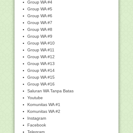
Jawaban Pelatihan D...
Group WA #4
Kumpulan Kunci Jawaban Pelatihan
Group WA #5
Pendidikan Keseha...
Group WA #6
Kunci Jawaban 3.14 Kekerasan
Group WA #7
Berbasis Gender, Pe...
Group WA #8
Kunci Jawaban 3.10 Tumbuh Sebagai
Group WA #9
Perempuan dan ...
Group WA #10
Kunci Jawaban 3.9 Relasi Sehat dan
Group WA #11
Bertanggung J...
Group WA #12
Kunci Jawaban 3.6 Hak dan Pembuatan
Group WA #13
Keputusan - ...
Group WA #14
Kunci Jawaban 3.4 Isu Seputar
Pubertas pada Rema...
Group WA #15
Group WA #16
Kunci Jawaban 3.2 Konsep
Perkembangan Remaja - B...
Saluran WA Tanpa Batas
Kumpulan Kunci Jawaban Pelatihan
Youtube
Public Speaking -...
Komunitas WA #1
Kunci Jawaban 3.11 Klasifikasi Aktivitas
Komunitas WA #2
dalam Pen...
Instagram
Kunci Jawaban 3.9 Peran Komunikasi
Facebook
Verbal dan Nonv...
Telegram