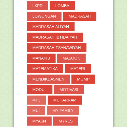
LKPD
LOMBA
LOWONGAN
MADRASAH
MADRASAH ALIYAH
MADRASAH IBTIDAIYAH
MADRASAH TSANAWIYAH
MANAKIB
MASOOK
MATEMATIKA
MATERI
MENDIKDASMEN
MGMP
MODUL
MOTIVASI
MP3
MUHARRAM
MUI
MY FAMILY
MYASN
MYRES