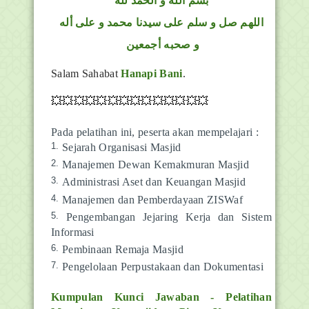
بسم الله و الحمد لله
اللهم صل و سلم على سيدنا محمد و على أله
و صحبه أجمعين
Salam Sahabat
Hanapi Bani
.
💥💥💥💥💥💥💥💥💥💥💥💥💥💥
Pada pelatihan ini, peserta akan mempelajari :
Sejarah Organisasi Masjid
Manajemen Dewan Kemakmuran Masjid
Administrasi Aset dan Keuangan Masjid
Manajemen dan Pemberdayaan
ZISWaf
Pengembangan Jejaring Kerja dan Sistem
Informasi
Pembinaan Remaja Masjid
Pengelolaan Perpustakaan dan Dokumentasi
Kumpulan Kunci Jawaban - Pelatihan