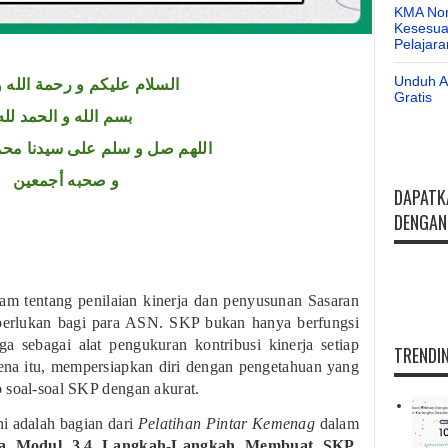
KMA Nom
Kesesuai
Pelajar
Unduh Ap
السلام عليكم و رحمة الله و
Gratis
بسم الله و الحمد لله
اللهم صل و سلم على سيدنا محم
و صحبه أجمعين
DAPATK
DENGAN 
m tentang penilaian kinerja dan penyusunan Sasaran
perlukan bagi para ASN. SKP bukan hanya berfungsi
ga sebagai alat pengukuran kontribusi kinerja setiap
TRENDIN
rena itu, mempersiapkan diri dengan pengetahuan yang
 soal-soal SKP dengan akurat.
ni adalah bagian dari
Pelatihan Pintar Kemenag
dalam
erja Modul 3.4 Langkah-Langkah Membuat SKP
.