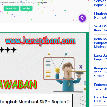
Sekolah
Kepsek
Khutbah 
Rahmat 
Soal TK
Kunci J
Kemenag
Kompete
Madras
Lupa Ba
Begini 
Kumpula
yang Lu
Gratis!
Pedoman
Tahun 2
Cara Ta
GTK Ter