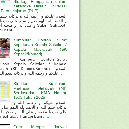
Strategi Pengajaran dalam
Kerangka Desain Universal
 Pembelajaran (DUP)
و الحمد لله اللهم صل و سلم على سيدنا
و على أله و صحب Salam Sahabat
 Bani ....
Kumpulan Contoh Surat
Keputusan Kepala Sekolah /
Kepala Madrasah (SK
Kepsek/Kamad)
Kumpulan Contoh Surat
tusan Kepala Sekolah / Kepala
sah (SK Kepsek/Kamad) السلام
عليكم و رحمة الله و بركاته بسم الله و ال...
Struktur Kurikulum
Madrasah Ibtidaiyah (MI)
Berdasarkan KMA Nomor
1503 Tahun 2025
السلام عليكم و رحمة الله و
بركاته بسم الله و الحمد لله اللهم صل 
على سيدنا محمد و على أله و صحبه أ
 Sahabat Hanapi Bani . ...
Cara Mengisi Jadwal