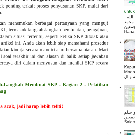
k penting terkait proses penyusunan SKP, mulai dari
untuk
a.
السلام عليكم و رحمة الله و بركاته بسم الله
 محمد
kan menemukan berbagai pertanyaan yang menguji
ه أجمعين
 SKP, termasuk langkah-langkah pembuatan, pengajuan,
Hanapi
dalam situasi tertentu, seperti ketika SKP ditolak atau
artikel ini, Anda akan lebih siap memahami prosedur
aian kinerja secara mandiri atau bersama atasan. Mari
-soal terakhir ini dan alasan di balik setiap jawaban
ercaya diri dalam menyusun dan menilai SKP secara
Kepu
Madra
-Langkah Membuat SKP - Bagian 2 - Pelatihan
nag
acak, jadi harap lebih teliti!
و سلم
جمعين
Salam