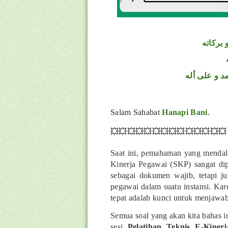
 بركاته
د و على أله
Salam Sahabat
Hanapi Bani
.
💥💥💥💥💥💥💥💥💥💥💥💥💥💥
Saat ini, pemahaman yang mendala
Kinerja Pegawai (SKP) sangat di
sebagai dokumen wajib, tetapi ju
pegawai dalam suatu instansi. Ka
tepat adalah kunci untuk menjawab
Semua soal yang akan kita bahas i
sesi
Pelatihan Teknis E-Kin