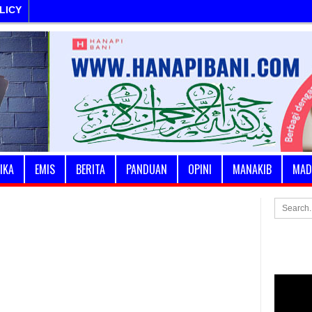
LICY
IKA
EMIS
BERITA
PANDUAN
OPINI
MANAKIB
MAD