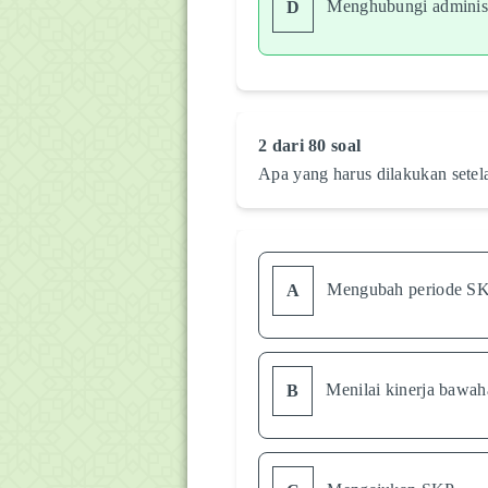
Menghubungi administ
D
2 dari 80 soal
Apa yang harus dilakukan setel
Mengubah periode S
A
Menilai kinerja bawa
B