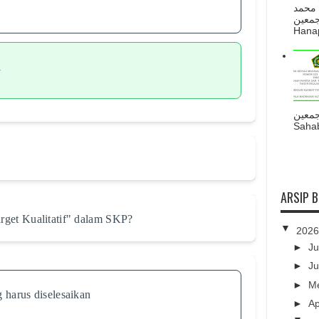
 محمد
ه أجمعين
Hanapi
i
جمعين
Sahab
ARSIP 
get Kualitatif" dalam SKP?
▼
202
►
Ju
►
Ju
►
M
 harus diselesaikan
►
Ap