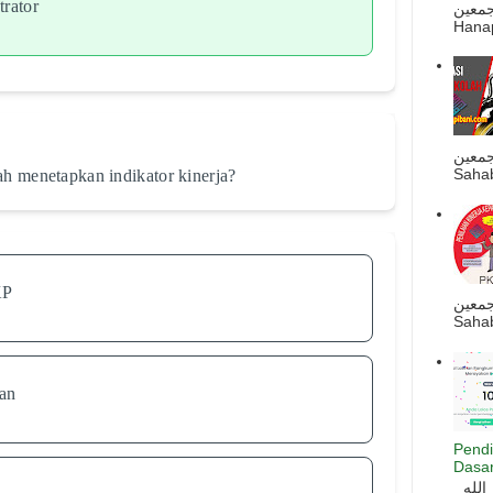
rator
ه أجمعين
Hanapi
جمعين
Sahab
ah menetapkan indikator kinerja?
KP
جمعين
Sahab
han
Pendi
Dasar
السلام عليكم و رحمة الله و بركاته بسم الله