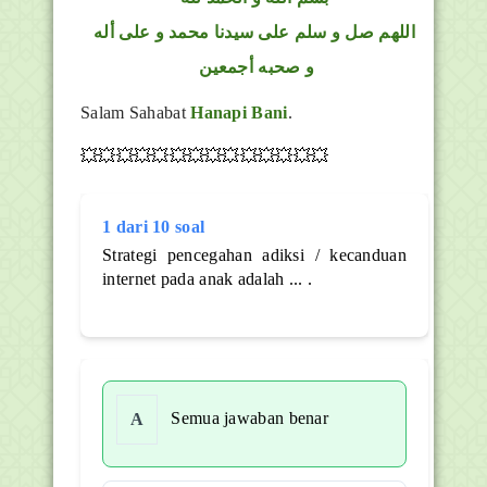
اللهم صل و سلم على سيدنا محمد و على أله
و صحبه أجمعين
Salam Sahabat
Hanapi Bani
.
💥💥💥💥💥💥💥💥💥💥💥💥💥💥
1 dari 10 soal
Strategi pencegahan adiksi / kecanduan
internet pada anak adalah ... .
Semua jawaban benar
A