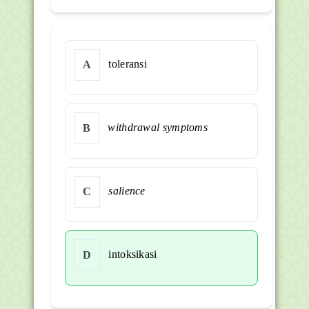
toleransi
A
withdrawal symptoms
B
salience
C
intoksikasi
D