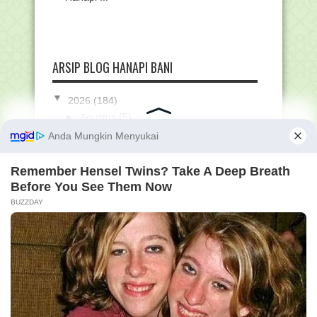
ARSIP BLOG HANAPI BANI
▼
2026
(184)
►
Agustus
(5)
►
Juli
(23)
►
Juni
(11)
►
Mei
(9)
►
April
(12)
▼
Maret
(64)
Resmi! Upacara Bendera Wajib dengan
Ikrar Pelajar ...
Kumpulan Twibbon Idul Fitri 2026
Menarik buat Diba...
Khutbah Idul Fitri: Makna Idul Fitri dan
Syawal