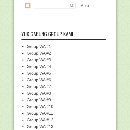
PPPK Bisa Ikut Seleksi CPNS: Jika
Gagal, Kembali J...
Juknis Pengelolaan Dana dan Sumber
Daya Pendidikan...
Juknis PPG Daljab Kemenag 2024
YUK GABUNG GROUP KAMI
Kumpulan Kunci Pelatihan Di Pintar
Kemenag Periode...
Group WA #1
Kepmenpan RB No. 320 Tahun 2024:
Panduan Terbaru S...
Group WA #2
Unduh Logo dan Tema HUT RI ke-79
Group WA #3
Tahun 2024
Group WA #4
Keunikan Logo HUT Ke-79 RI: Organis
Group WA #5
dan Fleksibel
Group WA #6
Unduh Aplikasi CBT KSM Tingkat
Group WA #7
Provinsi 2024: Pand...
Group WA #8
8.000 Pelajar Daftar Program Beasiswa
Group WA #9
Santri Berpr...
Group WA #10
461 Jemaah Haji Wafat Hingga Akhir
Operasional Haj...
Group WA #11
Group WA #12
Kumpulan Kunci Jawaban - Pelatihan
Deteksi Dini : ...
Group WA #13