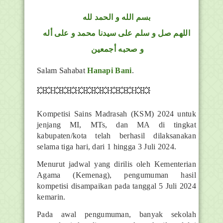
بسم الله و الحمد لله
اللهم صل و سلم على سيدنا محمد و على أله
و صحبه أجمعين
Salam Sahabat
Hanapi Bani
.
💥💥💥💥💥💥💥💥💥💥💥💥💥💥
Kompetisi Sains Madrasah (KSM) 2024 untuk
jenjang MI, MTs, dan MA di tingkat
kabupaten/kota telah berhasil dilaksanakan
selama tiga hari, dari 1 hingga 3 Juli 2024.
Menurut jadwal yang dirilis oleh Kementerian
Agama (Kemenag), pengumuman hasil
kompetisi disampaikan pada tanggal 5 Juli 2024
kemarin.
Pada awal pengumuman, banyak sekolah