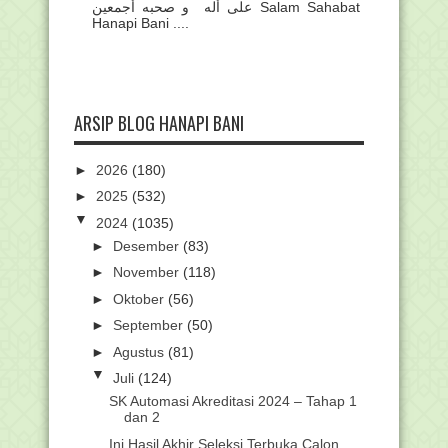
على أله و صحبه أجمعين Salam Sahabat
Hanapi Bani ....
ARSIP BLOG HANAPI BANI
►
2026
(180)
►
2025
(532)
▼
2024
(1035)
►
Desember
(83)
►
November
(118)
►
Oktober
(56)
►
September
(50)
►
Agustus
(81)
▼
Juli
(124)
SK Automasi Akreditasi 2024 – Tahap 1
dan 2
Ini Hasil Akhir Seleksi Terbuka Calon