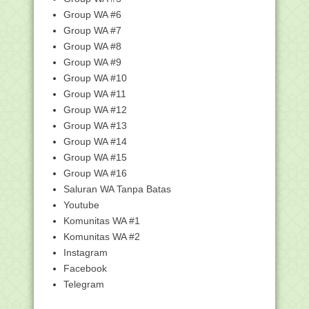
dan Fleksibel
Group WA #6
Unduh Aplikasi CBT KSM Tingkat
Group WA #7
Provinsi 2024: Pand...
Group WA #8
8.000 Pelajar Daftar Program Beasiswa
Group WA #9
Santri Berpr...
Group WA #10
461 Jemaah Haji Wafat Hingga Akhir
Operasional Haj...
Group WA #11
Group WA #12
Kumpulan Kunci Jawaban - Pelatihan
Deteksi Dini : ...
Group WA #13
KSKK Madrasah Gandeng KPK Perkuat
Group WA #14
Pencegahan Korup...
Group WA #15
Delapan Pelatihan Di Pintar Kemenag
Group WA #16
Periode Daftar...
Saluran WA Tanpa Batas
Khutbah Jumat: Ghibah, Penyakit
Youtube
Masyarakat yang Wa...
Komunitas WA #1
Capaian Pembelajaran Akidah Akhlak
Komunitas WA #2
Kelas 7, 8, 9 M...
Instagram
Capaian Pembelajaran Akidah Akhlak
Facebook
Kelas 1, 2, 3, ...
Telegram
Capaian Pembelajaran Bahasa Arab
Kelas 1, 2, 3, 4,...