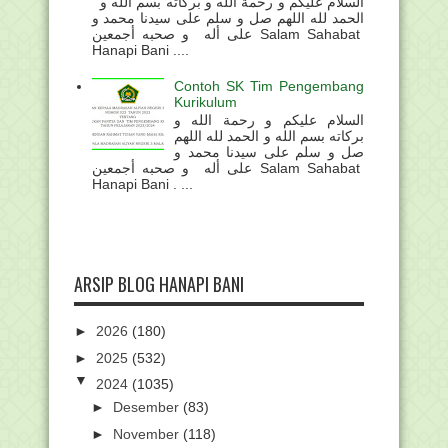
السلام عليكم و رحمة الله و بركاته بسم الله و
الحمد لله اللهم صل و سلم على سيدنا محمد و
على أله و صحبه أجمعين Salam Sahabat
Hanapi Bani ....
Contoh SK Tim Pengembang
Kurikulum
السلام عليكم و رحمة الله و
بركاته بسم الله و الحمد لله اللهم
صل و سلم على سيدنا محمد و
على أله و صحبه أجمعين Salam Sahabat
Hanapi Bani . ...
ARSIP BLOG HANAPI BANI
►
2026
(180)
►
2025
(532)
▼
2024
(1035)
►
Desember
(83)
►
November
(118)