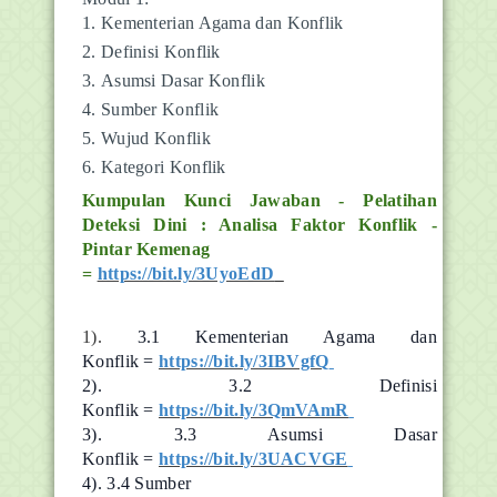
Kementerian Agama dan Konflik
Definisi Konflik
Asumsi Dasar Konflik
Sumber Konflik
Wujud Konflik
Kategori Konflik
Kumpulan Kunci Jawaban - Pelatihan
Deteksi Dini : Analisa Faktor Konflik -
Pintar Kemenag
=
https://bit.ly/3UyoEdD
1).
3.1 Kementerian Agama dan
Konflik =
https://bit.ly/3IBVgfQ
2).
3.2 Definisi
Konflik =
https://bit.ly/3QmVAmR
3).
3.3 Asumsi Dasar
Konflik =
https://bit.ly/3UACVGE
4).
3.4 Sumber