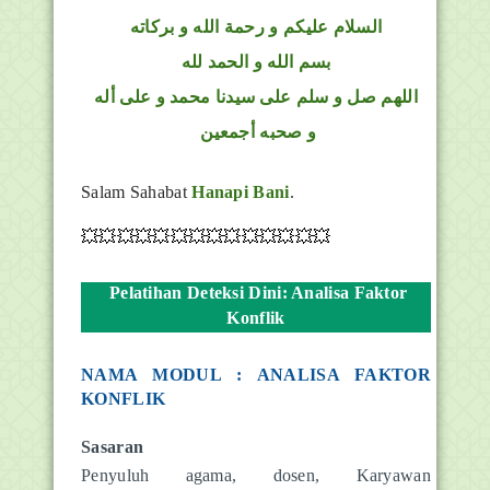
السلام عليكم و رحمة الله و بركاته
بسم الله و الحمد لله
اللهم صل و سلم على سيدنا محمد و على أله
و صحبه أجمعين
Salam Sahabat
Hanapi Bani
.
💥💥💥💥💥💥💥💥💥💥💥💥💥💥
Pelatihan Deteksi Dini: Analisa Faktor
Konflik
NAMA MODUL : ANALISA FAKTOR
KONFLIK
Sasaran
Penyuluh agama, dosen, Karyawan