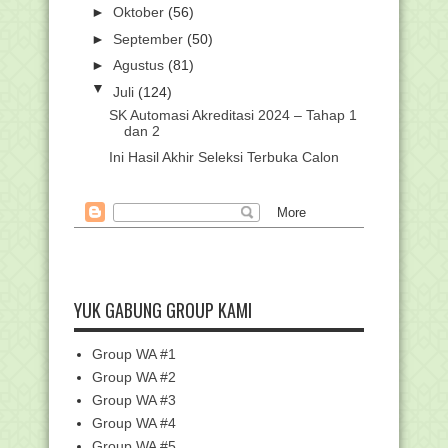
►
Oktober
(56)
►
September
(50)
►
Agustus
(81)
▼
Juli
(124)
SK Automasi Akreditasi 2024 – Tahap 1
dan 2
Ini Hasil Akhir Seleksi Terbuka Calon
Eselon II 2024
PPPK Bisa Ikut Seleksi CPNS: Jika
Gagal, Kembali J...
Juknis Pengelolaan Dana dan Sumber
Daya Pendidikan...
Juknis PPG Daljab Kemenag 2024
YUK GABUNG GROUP KAMI
Kumpulan Kunci Pelatihan Di Pintar
Kemenag Periode...
Group WA #1
Kepmenpan RB No. 320 Tahun 2024:
Panduan Terbaru S...
Group WA #2
Unduh Logo dan Tema HUT RI ke-79
Group WA #3
Tahun 2024
Group WA #4
Keunikan Logo HUT Ke-79 RI: Organis
Group WA #5