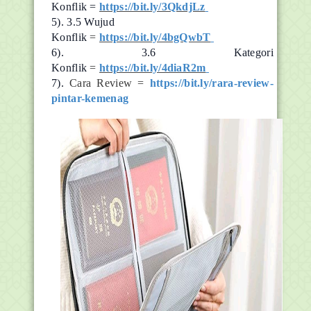
Konflik =
https://bit.ly/3QkdjLz
5).
3.5 Wujud
Konflik
=
https://bit.ly/4bgQwbT
6).
3.6 Kategori
Konflik
=
https://bit.ly/4diaR2m
7).
Cara Review =
https://bit.ly/rara-review-
pintar-kemenag