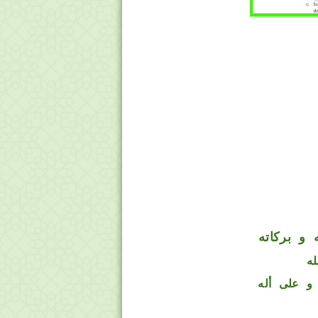
 و بركاته
له
و على أله