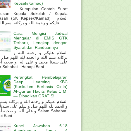
Kepsek/Kamad)
Kumpulan Contoh Surat
tusan Kepala Sekolah / Kepala
sah (SK Kepsek/Kamad) السلام
عليكم و رحمة الله و بركاته بسم الله و ال...
Cara Mengisi Jadwal
Mengajar di EMIS GTK
Terbaru, Lengkap dengan
Syarat dan Panduannya
السلام عليكم و رحمة الله و
بركاته بسم الله و الحمد لله اللهم صل 
على سيدنا محمد و على أله و صحبه أ
 Sahabat Hanapi Bani . ...
Perangkat Pembelajaran
Deep Learning KBC
(Kurikulum Berbasis Cinta)
Al-Qur’an Hadits Kelas 1 MI
— Dibagikan GRATIS!
و الحمد لله اللهم صل و سلم على سيدنا
و على أله و صحب Salam Sahabat
 Bani ....
Kunci Jawaban 6.18
Rangkuman Tema 4