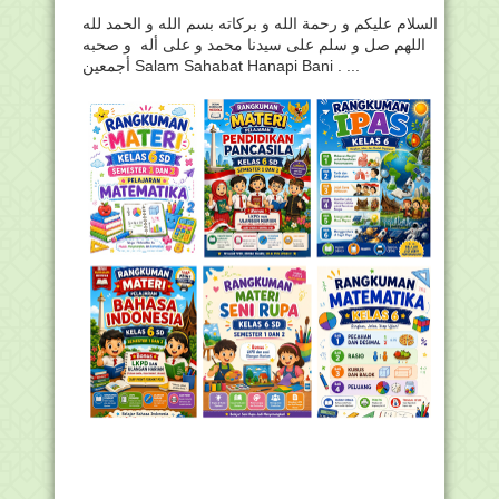
السلام عليكم و رحمة الله و بركاته بسم الله و الحمد لله
اللهم صل و سلم على سيدنا محمد و على أله و صحبه
أجمعين Salam Sahabat Hanapi Bani . ...