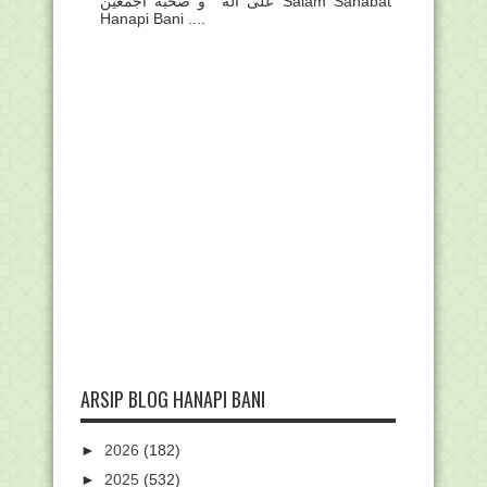
على أله و صحبه أجمعين Salam Sahabat
Hanapi Bani ....
ARSIP BLOG HANAPI BANI
►
2026
(182)
►
2025
(532)