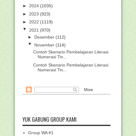
►
2024
(1035)
►
2023
(923)
►
2022
(1119)
▼
2021
(970)
►
Desember
(112)
▼
November
(114)
Contoh Skenario Pembelajaran Literasi
Numerasi Tin...
Contoh Skenario Pembelajaran Literasi
Numerasi Tin...
Kemenag Siapkan Piloting PPG
Prajabatan
Kemenag Lakukan Penilaian Secara
Mandiri Lektor Ke...
Manfaatkan Ampas Tebu untuk
Peredam Bunyi, MTsN 1 ...
Contoh Skenario Pembelajaran Literasi
YUK GABUNG GROUP KAMI
Numerasi
Edaran Kegiatan Pembelajaran di
Group WA #1
Madrasah pada Seme...