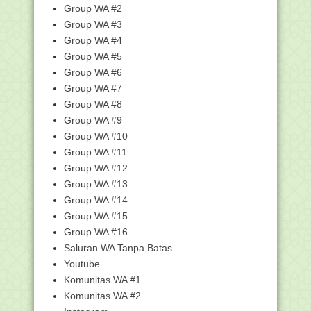
Group WA #2
Pemerintah Telah Menetapkan Hari
Group WA #3
Libur Nasional Ta...
Group WA #4
Siswi MAN 1 Jembrana Terpilih Jadi
Duta Moderasi B...
Group WA #5
Group WA #6
Bersaing dengan Pesantren, MTsN 1
Alor Juara III S...
Group WA #7
Kumpulan Twibbon HUT KORPRI Ke-
Group WA #8
50 Tahun 2021 Seba...
Group WA #9
Menag: Per 1 Desember 2021,
Group WA #10
Penerbangan Indonesia ...
Group WA #11
SKB CPNS, Kemenag: Peserta Unggah
Group WA #12
DRH Sebelum 30 N...
Group WA #13
Penetapan Peserta AKGTK Tahun 2021
Group WA #14
Kumpulan Twibbon Hari Guru Nasional
Group WA #15
25 November 20...
Group WA #16
Kumpulan Link Twibbon Hari Guru
Saluran WA Tanpa Batas
Nasional 2021 dan ...
Youtube
Juknis 2022 Terbit, Alokasi Maksimal
Komunitas WA #1
Gaji Honorer ...
Komunitas WA #2
Edaran Persiapan Pencairan Dana BOP
RA dan BOS Mad...