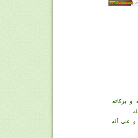
 و بركاته
له
و على أله