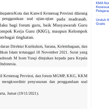
KMA Nom
Kesesuai
Pelajar
bupaten/Kota dan Kanwil Kemenag Provinsi dilarang
 penggandaan soal ujian-ujian
pada madrasah.
Unduh Ap
Gratis
laku bagi forum guru, baik Musyawarah Guru
lompok Kerja Guru (KKG), maupun Kelompok
erbagai tingkatan.
 edaran Direktur Kurikulum, Sarana, Kelembagaan, dan
ikan Islam tertanggal 18 November 2021. Surat yang
adrasah M Isom Yusqi ditujukan kepada para Kepala
Indonesia.
wil Kemenag Provinsi, dan forum MGMP, KKG, KKM
ng mengkoordinir penyusunan dan penggandaan soal
rta, Jumat (19/11/2021).