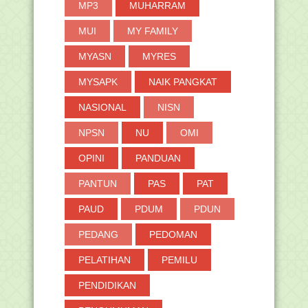
►
2018
(264)
MP3
MUHARRAM
►
2017
(371)
MUI
MY FAMILY
►
2016
(2)
MYASN
MYRES
MYSAPK
NAIK PANGKAT
NASIONAL
NISN
NPSN
NU
OMI
OPINI
PANDUAN
PANTUN
PAS
PAT
PAUD
PDUM
PDUN
PEDANG
PEDOMAN
PELATIHAN
PEMILU
PENDIDIKAN