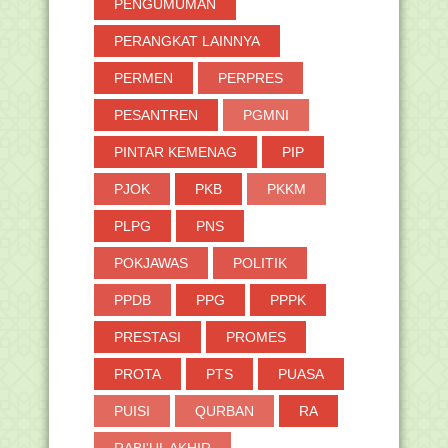
PENGUMUMAN
PERANGKAT LAINNYA
PERMEN
PERPRES
PESANTREN
PGMNI
PINTAR KEMENAG
PIP
PJOK
PKB
PKKM
PLPG
PNS
POKJAWAS
POLITIK
PPDB
PPG
PPPK
PRESTASI
PROMES
PROTA
PTS
PUASA
PUISI
QURBAN
RA