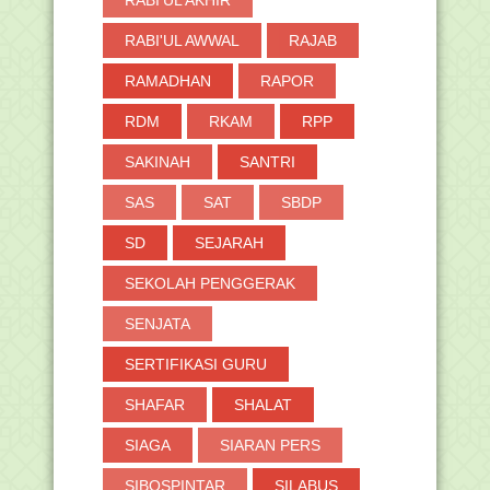
RABI'UL AKHIR
RABI'UL AWWAL
RAJAB
RAMADHAN
RAPOR
RDM
RKAM
RPP
SAKINAH
SANTRI
SAS
SAT
SBDP
SD
SEJARAH
SEKOLAH PENGGERAK
SENJATA
SERTIFIKASI GURU
SHAFAR
SHALAT
SIAGA
SIARAN PERS
SIBOSPINTAR
SILABUS