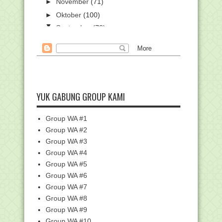
►
November
(71)
►
Oktober
(100)
▼
September
(78)
Surat Pemanggilan Peserta Bintang
Vokalis Seni Qas...
Pembatalan Calon Pegawai Negeri Sipil
(CPNS) Kemen...
Kemenag Umumkan Hasil Seleksi Karya
Ilmiah Remaja ...
YUK GABUNG GROUP KAMI
Surat Edaran Seleksi PPG 2019
Kemendikbud
Group WA #1
126 Makalah Terpilih Dibahas pada
Group WA #2
Muktamar Pemikir...
Group WA #3
Surat Edaran tentang Pengelolaan
Group WA #4
Dana BOS pada Mad...
Group WA #5
Surat Tindak Lanjut Verifikasi
Pembukaan Blokir Ab...
Group WA #6
Group WA #7
PEDOMAN PENYELENGGARAAN
UPACARA PERINGATAN HARI KE...
Group WA #8
MIN 9 HSU IKUTI LOMBA SEKOLAH
Group WA #9
SEHAT TINGKAT NASIONAL
Group WA #10