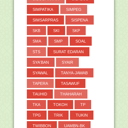
SIMPATIKA
SIMPEG
SIMSARPRAS
SISPENA
SKB
SKI
SKP
SMA
SMP
SOAL
STS
SURAT EDARAN
SYA'BAN
SYAIR
SYAWAL
TANYA-JAWAB
TAPERA
TASAWUF
TAUHID
THAHARAH
TKA
TOKOH
TP
TPG
TRIK
TUKIN
TWIBBON
UAMBN-BK