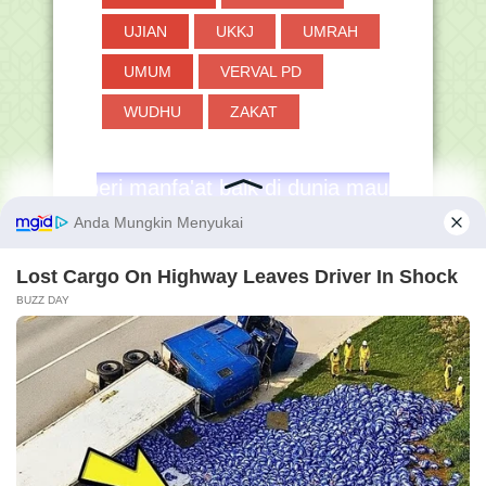
UJIAN
UKKJ
UMRAH
UMUM
VERVAL PD
WUDHU
ZAKAT
manfa'at baik di dunia maupun di akhirat. Aamiin 
Membershi
Pengunjun
p GRATIS
g Hanapi
Bani
56,043,53
0
Online