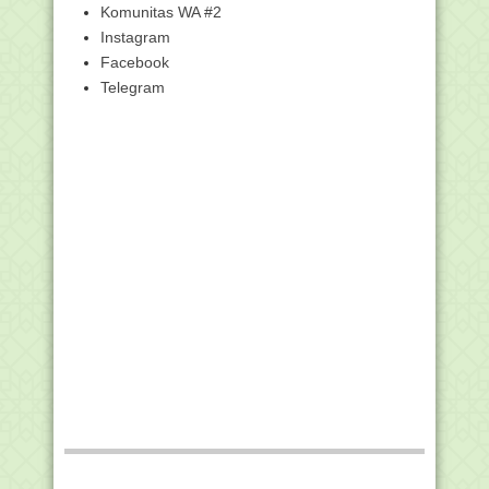
Surat Edaran tentang Peringatan hari
Komunitas WA #2
Santri 2019
Instagram
Penjelasan Makna Logo Hari Santri
Facebook
2019
Telegram
Pembina: Beradablah dalam Menuntut
Ilmu
Kabut Asap Cukup Parah, Beberapa
Sekolah di HSU Pu...
Jadwal Ujian Nasional Tahun Pelajaran
2019/2020
Siswa Madrasah asal Bandung Jadi
Juara Wushu Inter...
Bacaan Niat Salat Minta Hujan (Istisqa),
Lengkap d...
Himbauan Shalat Istisqa pada Semua
Tingkatan Madra...
DATANG KE PBNU, AL-IMAM AL-HABIB
UMAR BIN HAFIDZ: ...
Petunjuk Pengisian Template Siswa
EMIS Tahun 2019-...
Dialog Lintas Agama di Papua Hasilkan