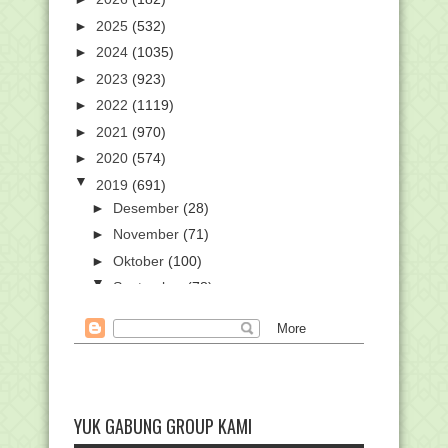
►
2025
(532)
►
2024
(1035)
►
2023
(923)
►
2022
(1119)
►
2021
(970)
►
2020
(574)
▼
2019
(691)
►
Desember
(28)
►
November
(71)
►
Oktober
(100)
▼
September
(78)
Surat Pemanggilan Peserta Bintang
Vokalis Seni Qas...
Pembatalan Calon Pegawai Negeri Sipil
(CPNS) Kemen...
Kemenag Umumkan Hasil Seleksi Karya
Ilmiah Remaja ...
YUK GABUNG GROUP KAMI
Surat Edaran Seleksi PPG 2019