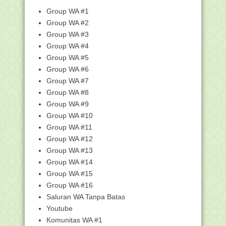
Kemendikbud
Group WA #1
126 Makalah Terpilih Dibahas pada
Group WA #2
Muktamar Pemikir...
Group WA #3
Surat Edaran tentang Pengelolaan
Group WA #4
Dana BOS pada Mad...
Group WA #5
Surat Tindak Lanjut Verifikasi
Pembukaan Blokir Ab...
Group WA #6
Group WA #7
PEDOMAN PENYELENGGARAAN
UPACARA PERINGATAN HARI KE...
Group WA #8
MIN 9 HSU IKUTI LOMBA SEKOLAH
Group WA #9
SEHAT TINGKAT NASIONAL
Group WA #10
Lebih 31.000 Guru PAI Lolos Dokumen
Group WA #11
Pretest PPG
Group WA #12
Kompetisi Robotik Madrasah V Digelar
Group WA #13
November 2019...
Group WA #14
LHS dan Ide Rekonstruksi Pemahaman
Group WA #15
Sejarah Perang ...
Group WA #16
Pengumuman Seleksi Naskah dan
Undangan Muktamar Pe...
Saluran WA Tanpa Batas
Youtube
Yuk Ikutan Sayembara Desain Logo
Dapodik!
Komunitas WA #1