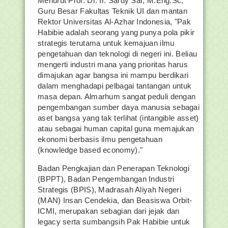
Menurut Prof. Dr. Ir. Sardy Sar, M.Eng.Sc,
Guru Besar Fakultas Teknik UI dan mantan
Rektor Universitas Al-Azhar Indonesia, "Pak
Habibie adalah seorang yang punya pola pikir
strategis terutama untuk kemajuan ilmu
pengetahuan dan teknologi di negeri ini. Beliau
mengerti industri mana yang prioritas harus
dimajukan agar bangsa ini mampu berdikari
dalam menghadapi pelbagai tantangan untuk
masa depan. Almarhum sangat peduli dengan
pengembangan sumber daya manusia sebagai
aset bangsa yang tak terlihat (intangible asset)
atau sebagai human capital guna memajukan
ekonomi berbasis ilmu pengetahuan
(knowledge based economy)."
Badan Pengkajian dan Penerapan Teknologi
(BPPT), Badan Pengembangan Industri
Strategis (BPIS), Madrasah Aliyah Negeri
(MAN) Insan Cendekia, dan Beasiswa Orbit-
ICMI, merupakan sebagian dari jejak dan
legacy serta sumbangsih Pak Habibie untuk