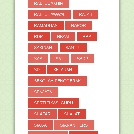
RABI'UL AKHIR
RABI'UL AWWAL
RAJAB
RAMADHAN
RAPOR
RDM
RKAM
RPP
SAKINAH
SANTRI
SAS
SAT
SBDP
SD
SEJARAH
SEKOLAH PENGGERAK
SENJATA
SERTIFIKASI GURU
SHAFAR
SHALAT
SIAGA
SIARAN PERS