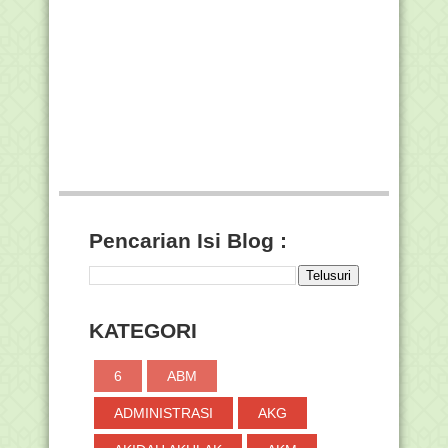
Siswa Madrasah asal Bandung Jadi
Juara Wushu Inter...
Bacaan Niat Salat Minta Hujan (Istisqa),
Lengkap d...
Himbauan Shalat Istisqa pada Semua
Tingkatan Madra...
DATANG KE PBNU, AL-IMAM AL-HABIB
UMAR BIN HAFIDZ: ...
Petunjuk Pengisian Template Siswa
EMIS Tahun 2019-...
Dialog Lintas Agama di Papua Hasilkan
13 Rekomendasi
Pencarian Isi Blog :
Tahun 2020, PTKIN Diminta Kurangi
Penerimaan Mahas...
Pelaksanaan Uji Kompetensi
Mahasiswa PPG bagi Pese...
KATEGORI
Cara Membaca Kembali Pesan Yang
Dihapus Pada WhatsApp
6
ABM
Pasal-pasal Peraturan Pemerintah Yang
Melindungi Guru
ADMINISTRASI
AKG
Informasi Beasiswa Santri