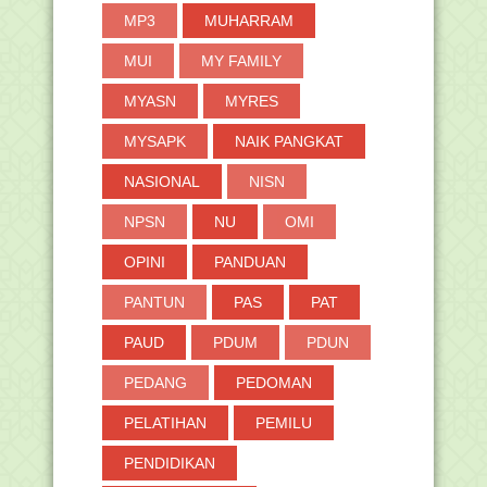
►
2018
(264)
MP3
MUHARRAM
►
2017
(371)
MUI
MY FAMILY
►
2016
(2)
MYASN
MYRES
MYSAPK
NAIK PANGKAT
NASIONAL
NISN
NPSN
NU
OMI
OPINI
PANDUAN
PANTUN
PAS
PAT
PAUD
PDUM
PDUN
PEDANG
PEDOMAN
PELATIHAN
PEMILU
PENDIDIKAN