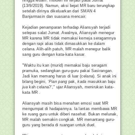
hingga lebam. Insiden ini terjadi pada Jumat 
(13/9/2019). Namun, aksi bejat MR baru terungkap 
setelah dirinya dikeluarkan dari SMAN 4 
Banjarmasin dan suasana mencair.
Kejadian penamparan terhadap Aliansyah terjadi 
selepas salat Jumat. Awalnya, Aliansyah menegur 
MR karena MR tidak memakai kemeja seragamnya 
dengan rapi alias tidak dimasukkan ke dalam 
celana. Alih-alih patuh, MR malah menegur balik 
sang guru dengan kata-kata kasar. 
"Waktu itu kan (murid) memakai baju seragam 
pramuka, sedangkan guru-guru pakai Sasirangan. 
Jadi kan memang harus di luar (celana). Si anak ini 
bilang begini, ‘
Pian 
pang
 pak, 
kada
 masukkan baju 
jua
 kah celana?’," ujar Aliansyah, menirukan kata-
kata MR .
Aliansyah masih bisa menahan emosi saat MR 
mengumpat di hadapannya. Ia lantas membawa MR 
ke ruang guru untuk diberi nasehat. Bukan melunak, 
MR malah semakin congkak. MR menantang guru-
guru yang berada di ruangan untuk duel.