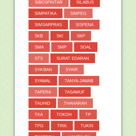
SIBOSPINTAR
SILABUS
SIMPATIKA
SIMPEG
SIMSARPRAS
SISPENA
SKB
SKI
SKP
SMA
SMP
SOAL
STS
SURAT EDARAN
SYA'BAN
SYAIR
SYAWAL
TANYA-JAWAB
TAPERA
TASAWUF
TAUHID
THAHARAH
TKA
TOKOH
TP
TPG
TRIK
TUKIN