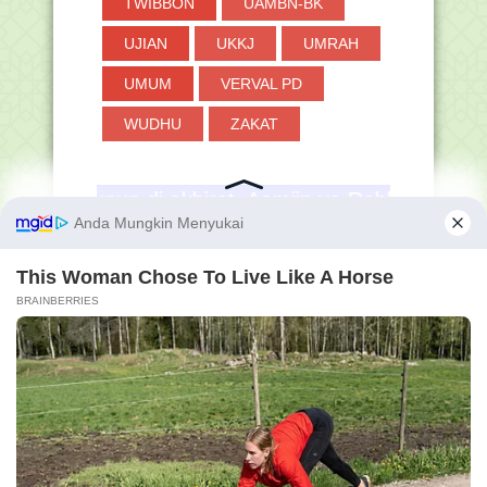
TWIBBON
UAMBN-BK
UJIAN
UKKJ
UMRAH
UMUM
VERVAL PD
WUDHU
ZAKAT
i akhirat. Aamiin ya Rabbal 'Aalamiin.....!!!
Membershi
Pengunjun
p GRATIS
g Hanapi
Bani
Online
43