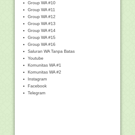
Group WA #10
Lebih 31.000 Guru PAI Lolos Dokumen
Group WA #11
Pretest PPG
Group WA #12
Kompetisi Robotik Madrasah V Digelar
Group WA #13
November 2019...
Group WA #14
LHS dan Ide Rekonstruksi Pemahaman
Group WA #15
Sejarah Perang ...
Group WA #16
Pengumuman Seleksi Naskah dan
Undangan Muktamar Pe...
Saluran WA Tanpa Batas
Youtube
Yuk Ikutan Sayembara Desain Logo
Dapodik!
Komunitas WA #1
Surat Edaran tentang Peringatan hari
Komunitas WA #2
Santri 2019
Instagram
Penjelasan Makna Logo Hari Santri
Facebook
2019
Telegram
Pembina: Beradablah dalam Menuntut
Ilmu
Kabut Asap Cukup Parah, Beberapa
Sekolah di HSU Pu...
Jadwal Ujian Nasional Tahun Pelajaran
2019/2020