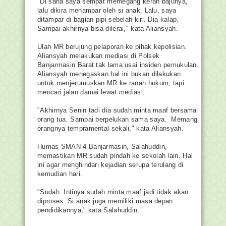
"Di sana saya sempat memegang kerah bajunya, 
lalu dikira menampar oleh si anak. Lalu, saya 
ditampar di bagian pipi sebelah kiri. Dia kalap. 
Sampai akhirnya bisa dilerai," kata Aliansyah.
Ulah MR berujung pelaporan ke pihak kepolisian. 
Aliansyah melakukan mediasi di Polsek 
Banjarmasin Barat tak lama usai insiden pemukulan. 
Aliansyah menegaskan hal ini bukan dilakukan 
untuk menjerumuskan MR ke ranah hukum, tapi 
mencari jalan damai lewat mediasi. 
"Akhirnya Senin tadi dia sudah minta maaf bersama 
orang tua. Sampai berpelukan sama saya.  Memang 
orangnya tempramental sekali," kata Aliansyah. 
Humas SMAN 4 Banjarmasin, Salahuddin, 
memastikan MR sudah pindah ke sekolah lain. Hal 
ini agar menghindari kejadian serupa terulang di 
kemudian hari.
"Sudah. Intinya sudah minta maaf jadi tidak akan 
diproses. Si anak juga memiliki masa depan 
pendidikannya," kata Salahuddin.