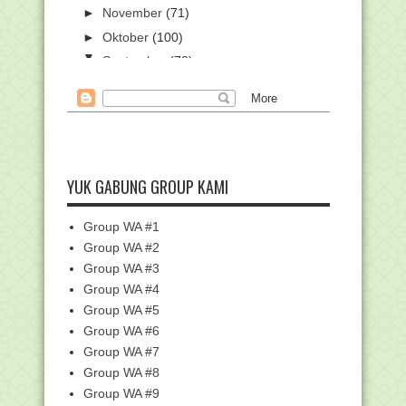
►
November
(71)
►
Oktober
(100)
▼
September
(78)
Surat Pemanggilan Peserta Bintang
Vokalis Seni Qas...
Pembatalan Calon Pegawai Negeri Sipil
(CPNS) Kemen...
Kemenag Umumkan Hasil Seleksi Karya
Ilmiah Remaja ...
YUK GABUNG GROUP KAMI
Surat Edaran Seleksi PPG 2019
Kemendikbud
Group WA #1
126 Makalah Terpilih Dibahas pada
Group WA #2
Muktamar Pemikir...
Group WA #3
Surat Edaran tentang Pengelolaan
Group WA #4
Dana BOS pada Mad...
Group WA #5
Surat Tindak Lanjut Verifikasi
Pembukaan Blokir Ab...
Group WA #6
Group WA #7
PEDOMAN PENYELENGGARAAN
UPACARA PERINGATAN HARI KE...
Group WA #8
MIN 9 HSU IKUTI LOMBA SEKOLAH
Group WA #9
SEHAT TINGKAT NASIONAL