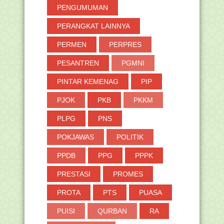
PENGUMUMAN
PERANGKAT LAINNYA
PERMEN
PERPRES
PESANTREN
PGMNI
PINTAR KEMENAG
PIP
PJOK
PKB
PKKM
PLPG
PNS
POKJAWAS
POLITIK
PPDB
PPG
PPPK
PRESTASI
PROMES
PROTA
PTS
PUASA
PUISI
QURBAN
RA