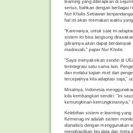
learning yang diterapkan di seju
serius, bahkan dengan berbagai r
Nur Kholis Setiawan berpandang
hal ini akan memakan waktu yan
“Karenanya, untuk saat ini adapta
sistem ini bisa langsung dirasak
gilirannya akan dapat berdampak
madrasah,” papar Nur Kholis.
"Saya menyaksikan sendiri di UEA
terintegrasi satu sama lain. Pen
dan melalui kajian riset dan peng
tercepatnya kita adaptasi saja," 
Misalnya, Indonesia menggunakan
kita kembangkan sendiri. "Ini saya k
kemungkinan-kemungkinannya," la
Kelebihan sistem e-learning yan
Kemenag ini adalah sistem monito
dianalisis dengan menggunakan arti
menghasilkan big data dan meta 