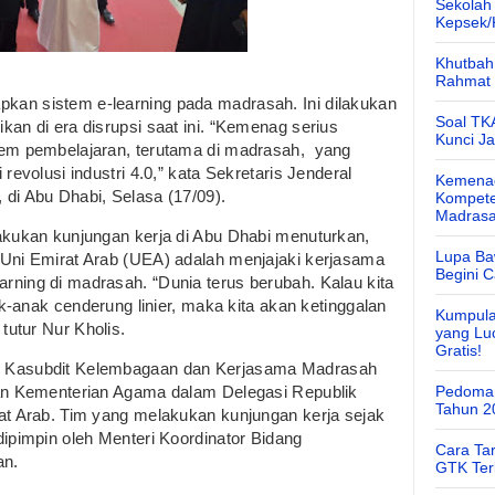
Sekolah
Kepsek
Khutbah 
Rahmat 
an sistem e-learning pada madrasah. Ini dilakukan
Soal TK
an di era disrupsi saat ini. “Kemenag serius
Kunci J
tem pembelajaran, terutama di madrasah, yang
revolusi industri 4.0,” kata Sekretaris Jenderal
Kemenag
di Abu Dhabi, Selasa (17/09).
Kompete
Madras
akukan kunjungan kerja di Abu Dhabi menuturkan,
Lupa Ba
 Uni Emirat Arab (UEA) adalah menjajaki kerjasama
Begini 
ning di madrasah. “Dunia terus berubah. Kalau kita
ak-anak cenderung linier, maka kita akan ketinggalan
Kumpula
 tutur Nur Kholis.
yang Lu
Gratis!
i Kasubdit Kelembagaan dan Kerjasama Madrasah
lan Kementerian Agama dalam Delegasi Republik
Pedoman
Tahun 2
at Arab. Tim yang melakukan kunjungan kerja sejak
dipimpin oleh Menteri Koordinator Bidang
Cara Ta
an.
GTK Ter