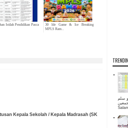
han Istilah Pendidikan Pasca
30 Ide Game & Ice Breaking
MPLS Ram...
TRENDIN
و سلم
جمعين
Salam
usan Kepala Sekolah / Kepala Madrasah (SK