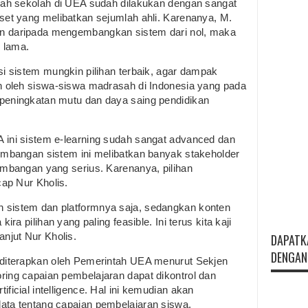
mlah sekolah di UEA sudah dilakukan dengan sangat
iset yang melibatkan sejumlah ahli. Karenanya, M.
an daripada mengembangkan sistem dari nol, maka
g lama.
si sistem mungkin pilihan terbaik, agar dampak
an oleh siswa-siswa madrasah di Indonesia yang pada
 peningkatan mutu dan daya saing pendidikan
 ini sistem e-learning sudah sangat advanced dan
gembangan sistem ini melibatkan banyak stakeholder
embangan yang serius. Karenanya, pilihan
ucap Nur Kholis.
 sistem dan platformnya saja, sedangkan konten
ira pilihan yang paling feasible. Ini terus kita kaji
njut Nur Kholis.
DAPATK
DENGAN 
g diterapkan oleh Pemerintah UEA menurut Sekjen
ring capaian pembelajaran dapat dikontrol dan
ficial intelligence. Hal ini kemudian akan
data tentang capaian pembelajaran siswa.