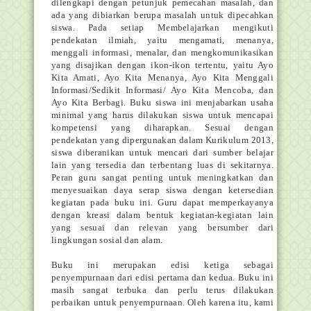
dilengkapi dengan petunjuk pemecahan masalah, dan
ada yang dibiarkan berupa masalah untuk dipecahkan
siswa. Pada setiap Membelajarkan mengikuti
pendekatan ilmiah, yaitu mengamati, menanya,
menggali informasi, menalar, dan mengkomunikasikan
yang disajikan dengan ikon-ikon tertentu, yaitu Ayo
Kita Amati, Ayo Kita Menanya, Ayo Kita Menggali
Informasi/Sedikit Informasi/ Ayo Kita Mencoba, dan
Ayo Kita Berbagi. Buku siswa ini menjabarkan usaha
minimal yang harus dilakukan siswa untuk mencapai
kompetensi yang diharapkan. Sesuai dengan
pendekatan yang dipergunakan dalam Kurikulum 2013,
siswa diberanikan untuk mencari dari sumber belajar
lain yang tersedia dan terbentang luas di sekitarnya.
Peran guru sangat penting untuk meningkatkan dan
menyesuaikan daya serap siswa dengan ketersedian
kegiatan pada buku ini. Guru dapat memperkayanya
dengan kreasi dalam bentuk kegiatan-kegiatan lain
yang sesuai dan relevan yang bersumber dari
lingkungan sosial dan alam.
Buku ini merupakan edisi ketiga sebagai
penyempurnaan dari edisi pertama dan kedua. Buku ini
masih sangat terbuka dan perlu terus dilakukan
perbaikan untuk penyempurnaan. Oleh karena itu, kami