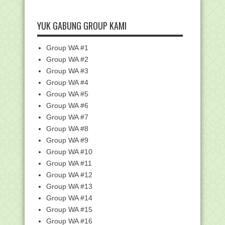
Cara Aktivasi Paket Murah IndiHome
Untuk Pelajar d...
YUK GABUNG GROUP KAMI
Kemenag Validasi Penerjemahan Al-
Qur'an Bahasa Ben...
Siswa MAN 1 Pekanbaru Raih Juara
Group WA #1
Kompetisi Astrono...
Group WA #2
Info Surat Keterangan Perpanjangan
Group WA #3
Sertifikat Akre...
Group WA #4
Download Surat Edaran Pengelolaan
Group WA #5
Simpatika Semest...
Group WA #6
Penilaian Angka Kredit Guru dan
Group WA #7
Pengawas Madrasah ...
Group WA #8
Pandemi COVID-19, Kemendikbud
Luncurkan Program KI...
Group WA #9
Group WA #10
RPP 1 Lembar Daring SD/MI Kelas 3
Revisi 2020
Group WA #11
Hari ini Kemenag Launching dan
Group WA #12
Sosialisasi Renstra...
Group WA #13
RPP 1 Lembar Daring SD/MI Kelas 2
Group WA #14
Revisi 2020
Group WA #15
RPP 1 Lembar Daring SD/MI Kelas 5
Group WA #16
Revisi 2020