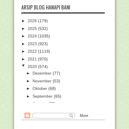
ARSIP BLOG HANAPI BANI
►
2026
(179)
►
2025
(532)
►
2024
(1035)
►
2023
(923)
►
2022
(1119)
►
2021
(970)
▼
2020
(574)
►
Desember
(77)
►
November
(53)
►
Oktober
(68)
►
September
(65)
►
Agustus
(70)
▼
Juli
(96)
Kemendikbud Fasilitasi Empat Siswa
SMA Ikuti Olimp...