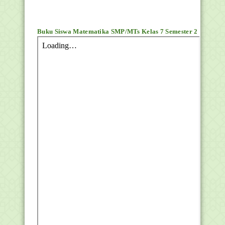
Buku Siswa Matematika SMP/MTs Kelas 7 Semester 2