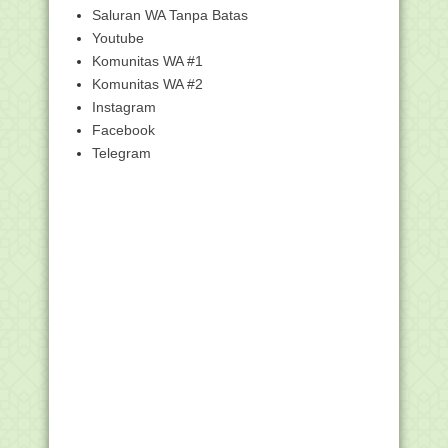
Saluran WA Tanpa Batas
Pendidikan Agama Islam pada PAUD/TK
Youtube
dan Tantangan ...
Komunitas WA #1
Juknis BOP Pondok Pesantren dan
Pendidikan Keagama...
Komunitas WA #2
Instagram
Pemerintah Tetapkan Idul Adha 1441H
Jatuh pada 31 ...
Facebook
Modul Pembelajaran Daring Aktif
Telegram
Kolaboratif Integr...
Modul Pembelajaran Daring Aktif
Kolaboratif Integr...
740 Pegawai Setjen Kemenag Jalani
Rapid Tes Covid-19
Plt Sekjen: Belanja Barang dan Modal
Segera Lakukan
Modul Pembelajaran Daring Aktif
Kolaboratif Integr...
Modul Pembelajaran Daring Aktif
Kolaboratif Integr...
Modul Pembelajaran Daring Aktif
Kolaboratif Integr...