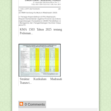
KMA 1503 Tahun 2025 tentang
Pedoman...
Struktur Kurikulum Madrasah
Tsanawi...
0 Comments