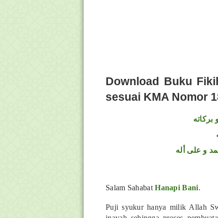
Download Buku Fiki
sesuai KMA Nomor 18
 بركاته
د و على أله
Salam Sahabat
Hanapi Bani
.
Puji syukur hanya milik Allah S
inayah sehingga proses pembuat