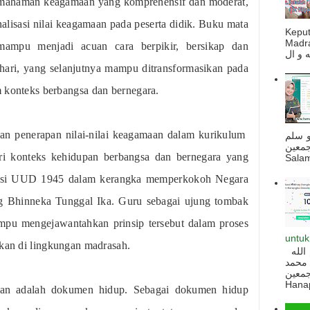
emahaman keagamaan yang komprehensif dan moderat,
lisasi nilai keagamaan pada peserta didik. Buku mata
Kepu
Madra
 mampu menjadi acuan cara berpikir, bersikap dan
-hari, yang selanjutnya mampu ditransformasikan pada
m konteks berbangsa dan bernegara.
n penerapan nilai-nilai keagamaan dalam kurikulum
و سلم
جمعين
ari konteks kehidupan berbangsa dan bernegara yang
Salam
titusi UUD 1945 dalam kerangka memperkokoh Negara
g Bhinneka Tunggal Ika. Guru sebagai ujung tombak
mpu mengejawantahkan prinsip tersebut dalam proses
untuk
ikan di lingkungan madrasah.
السلام عليكم و رحمة الله و بركاته بسم الله
 محمد
ه أجمعين
Hanapi
ran adalah dokumen hidup. Sebagai dokumen hidup