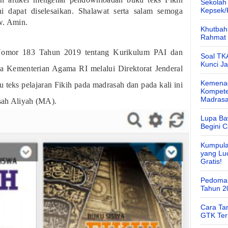
Sekolah
Kepsek
dapat diselesaikan. Shalawat serta salam semoga
aw. Amin.
Khutbah 
Rahmat 
Nomor 183 Tahun 2019 tentang Kurikulum PAI dan
Soal TK
Kunci J
 Kementerian Agama RI melalui Direktorat Jenderal
Kemenag
 teks pelajaran Fikih pada madrasah dan pada kali ini
Kompete
Madras
sah Aliyah (MA).
Lupa Ba
Begini 
Kumpula
yang Lu
Gratis!
Pedoman
Tahun 2
Cara Ta
GTK Ter