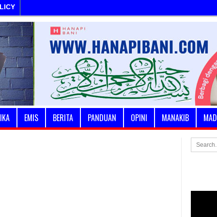
LICY
IKA
EMIS
BERITA
PANDUAN
OPINI
MANAKIB
MAD