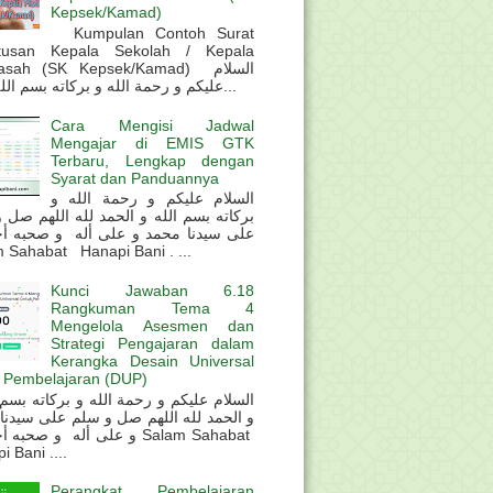
Kepsek/Kamad)
Kumpulan Contoh Surat
tusan Kepala Sekolah / Kepala
sah (SK Kepsek/Kamad) السلام
عليكم و رحمة الله و بركاته بسم الله و ال...
Cara Mengisi Jadwal
Mengajar di EMIS GTK
Terbaru, Lengkap dengan
Syarat dan Panduannya
السلام عليكم و رحمة الله و
بركاته بسم الله و الحمد لله اللهم صل 
على سيدنا محمد و على أله و صحبه أ
 Sahabat Hanapi Bani . ...
Kunci Jawaban 6.18
Rangkuman Tema 4
Mengelola Asesmen dan
Strategi Pengajaran dalam
Kerangka Desain Universal
 Pembelajaran (DUP)
و الحمد لله اللهم صل و سلم على سيدنا
و على أله و صحب Salam Sahabat
 Bani ....
Perangkat Pembelajaran