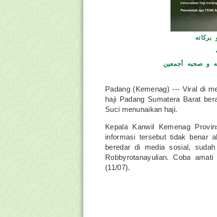
بركاته
ه و صحبه أجمعين
Padang (Kemenag) --- Viral di m
haji Padang Sumatera Barat ber
Suci menunaikan haji.
Kepala Kanwil Kemenag Provin
informasi tersebut tidak benar a
beredar di media sosial, sudah
Robbyrotanayulian. Coba amati f
(11/07).