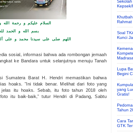
Sekolah
Kepsek
Khutbah 
Rahmat 
السلام عليكم و رحمة الله و 
بسم الله و الحمد لله
Soal TK
Kunci J
اللهم صلى على سيدنا محمد و على أل
Kemenag
Kompete
edia sosial, informasi bahwa ada rombongan jemaah
Madras
angkat ke Bandara untuk selanjutnya menuju Tanah
Lupa Ba
Begini 
si Sumatera Barat H. Hendri memastikan bahwa
lias hoaks. "Ini tidak benar. Melihat dari foto yang
Kumpula
yang Lu
 jelas itu hoaks. Sebab, itu foto tahun 2018 oleh
Gratis!
oto itu baik-baik," tutur Hendri di Padang, Sabtu
Pedoman
Tahun 2
Cara Ta
GTK Ter