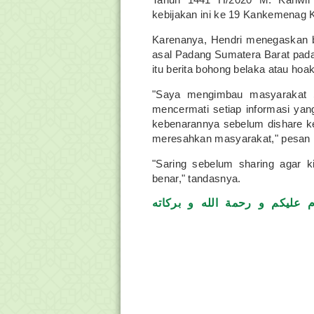
kebijakan ini ke 19 Kankemenag 
Karenanya, Hendri menegaskan b
asal Padang Sumatera Barat pada 
itu berita bohong belaka atau hoa
"Saya mengimbau masyarakat Sum
mencermati setiap informasi yan
kebenarannya sebelum dishare kep
meresahkan masyarakat," pesan 
"Saring sebelum sharing agar k
benar," tandasnya.
م عليكم و رحمة الله و بركاته