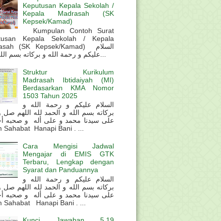
Keputusan Kepala Sekolah /
Kepala Madrasah (SK
Kepsek/Kamad)
Kumpulan Contoh Surat
tusan Kepala Sekolah / Kepala
sah (SK Kepsek/Kamad) السلام
عليكم و رحمة الله و بركاته بسم الله و ال...
Struktur Kurikulum
Madrasah Ibtidaiyah (MI)
Berdasarkan KMA Nomor
1503 Tahun 2025
السلام عليكم و رحمة الله و
بركاته بسم الله و الحمد لله اللهم صل 
على سيدنا محمد و على أله و صحبه أ
 Sahabat Hanapi Bani . ...
Cara Mengisi Jadwal
Mengajar di EMIS GTK
Terbaru, Lengkap dengan
Syarat dan Panduannya
السلام عليكم و رحمة الله و
بركاته بسم الله و الحمد لله اللهم صل 
على سيدنا محمد و على أله و صحبه أ
 Sahabat Hanapi Bani . ...
Kunci Jawaban 5.19