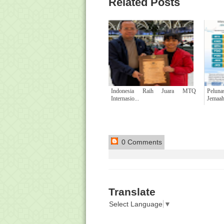
Related Posts
Indonesia Raih Juara MTQ
Pelun
Internasio...
Jemaah 
0 Comments
Translate
Select Language
▼