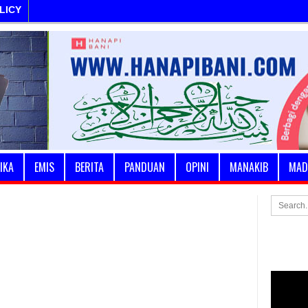
LICY
IKA
EMIS
BERITA
PANDUAN
OPINI
MANAKIB
MAD