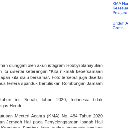
KMA Nom
Kesesuai
Pelajar
Unduh Ap
Gratis
pernah diunggah oleh akun istagram Robbyrotanayulian
itu disertai keterangan “Kita nikmati kebersamaan
apan kita slalu bersama”. Foto tersebut juga disertai
bus tertera spanduk bertuliskan Rombongan Jamaah
tahun ini. Sebab, tahun 2020, Indonesia tidak
egas Hendri.
putusan Menteri Agama (KMA) No. 494 Tahun 2020
an Jemaah Haji pada Penyelenggaraan Ibadah Haji
 Kemenag Sumbar juga sudah mensosialisasikan