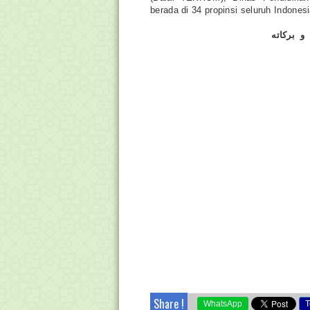
berada di 34 propinsi seluruh Indonesi
و بركاته
Share !
WhatsApp
T