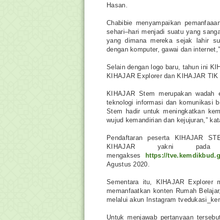
Hasan.
Chabibie menyampaikan pemanfaaan 
sehari–hari menjadi suatu yang san
yang dimana mereka sejak lahir sud
dengan komputer, gawai dan internet,
Selain dengan logo baru, tahun ini K
KIHAJAR Explorer dan KIHAJAR TIK 
KIHAJAR Stem merupakan wadah eks
teknologi informasi dan komunikasi b
Stem hadir untuk meningkatkan kema
wujud kemandirian dan kejujuran,” ka
Pendaftaran peserta KIHAJAR ST
KIHAJAR yakni pad
mengakses
https://tve.kemdikbud.g
Agustus 2020.
Sementara itu, KIHAJAR Explorer m
memanfaatkan konten Rumah Belajar,
melalui akun Instagram tvedukasi_ke
Untuk menjawab pertanyaan tersebut