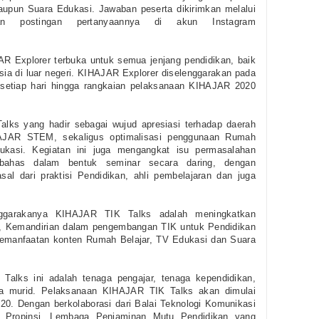
aupun Suara Edukasi. Jawaban peserta dikirimkan melalui
n postingan pertanyaannya di akun Instagram
R Explorer terbuka untuk semua jenjang pendidikan, baik
ia di luar negeri. KIHAJAR Explorer diselenggarakan pada
 setiap hari hingga rangkaian pelaksanaan KIHAJAR 2020
alks yang hadir sebagai wujud apresiasi terhadap daerah
IHAJAR STEM, sekaligus optimalisasi penggunaan Rumah
ukasi. Kegiatan ini juga mengangkat isu permasalahan
ibahas dalam bentuk seminar secara daring, dengan
al dari praktisi Pendidikan, ahli pembelajaran dan juga
nggarakanya KIHAJAR TIK Talks adalah meningkatkan
, Kemandirian dalam pengembangan TIK untuk Pendidikan
 pemanfaatan konten Rumah Belajar, TV Edukasi dan Suara
Talks ini adalah tenaga pengajar, tenaga kependidikan,
ua murid. Pelaksanaan KIHAJAR TIK Talks akan dimulai
0. Dengan berkolaborasi dari Balai Teknologi Komunikasi
 Propinsi, Lembaga Penjaminan Mutu Pendidikan yang