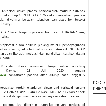
teknologi dalam proses pembelajaran maupun aktivitas
gat dekat bagi GEN KIHAJAR. “Mereka merupakan generasi
ah dikelilingi beragam teknologi dan biasa berinteraksi
” katanya.
IHAJAR hadir dengan tiga varian baru, yaitu KIHAJAR Stem,
Talks.
plorasi siswa seluruh jenjang melalui pendayagunaan
erbasis sains, teknologi, teknik dan matematik. “KIHAJAR
mpuan literasi, motivasi dan pendidikan karakter dalam
ta Hasan.
EM sudah dibuka bersamaan dengan waktu Launching
a Kamis, 23 Juli 2020 dengan
o.id
pendaftaran peserta akan ditutup pada tanggal 6
DAPATK
DENGAN 
erupakan wadah eksplorasi siswa dari berbagai jenjang
 TV Edukasi dan Suara Edukasi. KIHAJAR Explorer hadir
mdikbud dengan memberikan pertanyaan setiap harinya.
, peserta akan diberikan tautan konten yang terdapat di