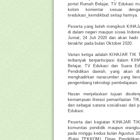
portal Rumah Belajar, TV Edukasi m
kolom komentar sesuai denga
tvedukasi_kemdikbud setiap harinya.
Peserta yang boleh mengikuti KIHAJA
di dalam negeri maupun siswa Indones
Jumat, 24 Juli 2020 dan akan hadir
berakhir pada bulan Oktober 2020.
Varian ketiga adalah KIHAJAR TIK T
terbanyak berpartisipasi dalam K
Belajar, TV Edukasi dan Suara Ed
Pendidikan daerah, yang akan d
menghadirkan narasumber yang beras
pengembang teknologi pembelajaran.
Hasan menjelaskan tujuan disele
kemampuan literasi pemanfaatan TIK
dan sebagai sarana sosialisasi dari
Edukasi.
Peserta dari kegiatan KIHAJAR TIK 
komunitas pendidik maupun orangt
pada minggu kedua bulan Agustus 202
(Balai TEKKOM), Dinas Pendidikan