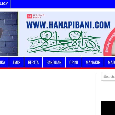
LICY
IKA
EMIS
BERITA
PANDUAN
OPINI
MANAKIB
MAD