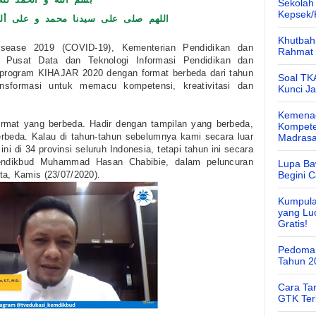
بسم الله و الحمد لله
Sekolah
Kepsek
اللهم صلى على سيدنا محمد و على أل
Khutbah 
isease 2019 (COVID-19), Kementerian Pendidikan dan
Rahmat 
 Pusat Data dan Teknologi Informasi Pendidikan dan
program KIHAJAR 2020 dengan format berbeda dari tahun
Soal TK
sformasi untuk memacu kompetensi, kreativitasi dan
Kunci J
Kemenag
ormat yang berbeda. Hadir dengan tampilan yang berbeda,
Kompete
erbeda. Kalau di tahun-tahun sebelumnya kami secara luar
Madras
 di 34 provinsi seluruh Indonesia, tetapi tahun ini secara
mendikbud Muhammad Hasan Chabibie, dalam peluncuran
Lupa Ba
ta, Kamis (23/07/2020).
Begini 
Kumpula
yang Lu
Gratis!
Pedoman
Tahun 2
Cara Ta
GTK Ter