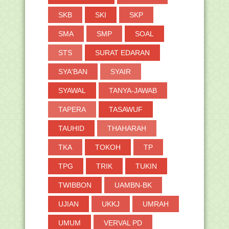
SKB
SKI
SKP
SMA
SMP
SOAL
STS
SURAT EDARAN
SYA'BAN
SYAIR
SYAWAL
TANYA-JAWAB
TAPERA
TASAWUF
TAUHID
THAHARAH
TKA
TOKOH
TP
TPG
TRIK
TUKIN
TWIBBON
UAMBN-BK
UJIAN
UKKJ
UMRAH
UMUM
VERVAL PD