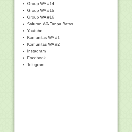
RPP 1 Lembar Daring SD/MI Kelas 2
Group WA #14
Revisi 2020
Group WA #15
RPP 1 Lembar Daring SD/MI Kelas 5
Group WA #16
Revisi 2020
Saluran WA Tanpa Batas
Pendidikan Agama Islam pada PAUD/TK
Youtube
dan Tantangan ...
Komunitas WA #1
Juknis BOP Pondok Pesantren dan
Pendidikan Keagama...
Komunitas WA #2
Instagram
Pemerintah Tetapkan Idul Adha 1441H
Jatuh pada 31 ...
Facebook
Modul Pembelajaran Daring Aktif
Telegram
Kolaboratif Integr...
Modul Pembelajaran Daring Aktif
Kolaboratif Integr...
740 Pegawai Setjen Kemenag Jalani
Rapid Tes Covid-19
Plt Sekjen: Belanja Barang dan Modal
Segera Lakukan
Modul Pembelajaran Daring Aktif
Kolaboratif Integr...
Modul Pembelajaran Daring Aktif
Kolaboratif Integr...