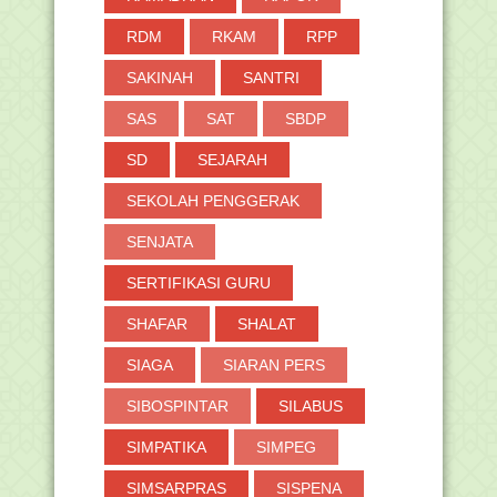
RDM
RKAM
RPP
SAKINAH
SANTRI
SAS
SAT
SBDP
SD
SEJARAH
SEKOLAH PENGGERAK
SENJATA
SERTIFIKASI GURU
SHAFAR
SHALAT
SIAGA
SIARAN PERS
SIBOSPINTAR
SILABUS
SIMPATIKA
SIMPEG
SIMSARPRAS
SISPENA