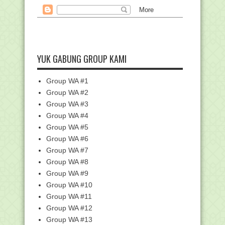
▼
Juli
(96)
Kemendikbud Fasilitasi Empat Siswa
SMA Ikuti Olimp...
Cara Aktivasi Paket Murah IndiHome
Untuk Pelajar d...
YUK GABUNG GROUP KAMI
Kemenag Validasi Penerjemahan Al-
Qur'an Bahasa Ben...
Siswa MAN 1 Pekanbaru Raih Juara
Group WA #1
Kompetisi Astrono...
Group WA #2
Info Surat Keterangan Perpanjangan
Group WA #3
Sertifikat Akre...
Group WA #4
Download Surat Edaran Pengelolaan
Group WA #5
Simpatika Semest...
Group WA #6
Penilaian Angka Kredit Guru dan
Group WA #7
Pengawas Madrasah ...
Group WA #8
Pandemi COVID-19, Kemendikbud
Luncurkan Program KI...
Group WA #9
Group WA #10
RPP 1 Lembar Daring SD/MI Kelas 3
Revisi 2020
Group WA #11
Hari ini Kemenag Launching dan
Group WA #12
Sosialisasi Renstra...
Group WA #13