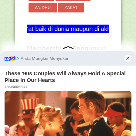
WUDHU
ZAKAT
baik di dunia maupun di akhirat. Aamiin ya Rabbal
Membershi
Pengunjun
p GRATIS
g Hanapi
Bani
56,037,85
7
Online
16