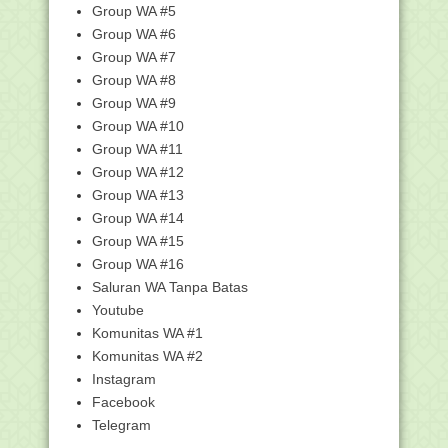
Group WA #5
Simpatika Semest...
Group WA #6
Penilaian Angka Kredit Guru dan
Group WA #7
Pengawas Madrasah ...
Group WA #8
Pandemi COVID-19, Kemendikbud
Luncurkan Program KI...
Group WA #9
Group WA #10
RPP 1 Lembar Daring SD/MI Kelas 3
Revisi 2020
Group WA #11
Hari ini Kemenag Launching dan
Group WA #12
Sosialisasi Renstra...
Group WA #13
RPP 1 Lembar Daring SD/MI Kelas 2
Group WA #14
Revisi 2020
Group WA #15
RPP 1 Lembar Daring SD/MI Kelas 5
Group WA #16
Revisi 2020
Saluran WA Tanpa Batas
Pendidikan Agama Islam pada PAUD/TK
Youtube
dan Tantangan ...
Komunitas WA #1
Juknis BOP Pondok Pesantren dan
Pendidikan Keagama...
Komunitas WA #2
Instagram
Pemerintah Tetapkan Idul Adha 1441H
Jatuh pada 31 ...
Facebook
Modul Pembelajaran Daring Aktif
Telegram
Kolaboratif Integr...