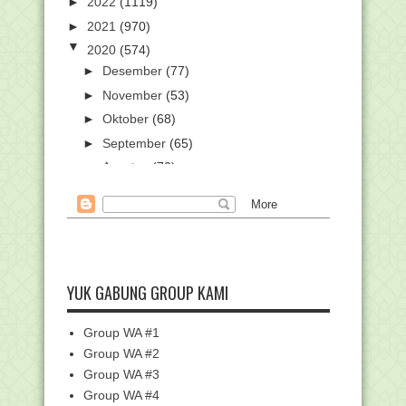
►
2022
(1119)
►
2021
(970)
▼
2020
(574)
►
Desember
(77)
►
November
(53)
►
Oktober
(68)
►
September
(65)
►
Agustus
(70)
▼
Juli
(96)
Kemendikbud Fasilitasi Empat Siswa
SMA Ikuti Olimp...
Cara Aktivasi Paket Murah IndiHome
Untuk Pelajar d...
YUK GABUNG GROUP KAMI
Kemenag Validasi Penerjemahan Al-
Qur'an Bahasa Ben...
Siswa MAN 1 Pekanbaru Raih Juara
Group WA #1
Kompetisi Astrono...
Group WA #2
Info Surat Keterangan Perpanjangan
Group WA #3
Sertifikat Akre...
Group WA #4
Download Surat Edaran Pengelolaan