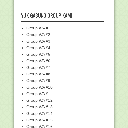
Cara Aktivasi Paket Murah IndiHome
Untuk Pelajar d...
YUK GABUNG GROUP KAMI
Kemenag Validasi Penerjemahan Al-
Qur'an Bahasa Ben...
Siswa MAN 1 Pekanbaru Raih Juara
Group WA #1
Kompetisi Astrono...
Group WA #2
Info Surat Keterangan Perpanjangan
Group WA #3
Sertifikat Akre...
Group WA #4
Download Surat Edaran Pengelolaan
Group WA #5
Simpatika Semest...
Group WA #6
Penilaian Angka Kredit Guru dan
Group WA #7
Pengawas Madrasah ...
Group WA #8
Pandemi COVID-19, Kemendikbud
Luncurkan Program KI...
Group WA #9
Group WA #10
RPP 1 Lembar Daring SD/MI Kelas 3
Revisi 2020
Group WA #11
Hari ini Kemenag Launching dan
Group WA #12
Sosialisasi Renstra...
Group WA #13
RPP 1 Lembar Daring SD/MI Kelas 2
Group WA #14
Revisi 2020
Group WA #15
RPP 1 Lembar Daring SD/MI Kelas 5
Group WA #16