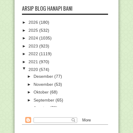
ARSIP BLOG HANAPI BANI
►
2026
(180)
►
2025
(532)
►
2024
(1035)
►
2023
(923)
►
2022
(1119)
►
2021
(970)
▼
2020
(574)
►
Desember
(77)
►
November
(53)
►
Oktober
(68)
►
September
(65)
►
Agustus
(70)
▼
Juli
(96)
Kemendikbud Fasilitasi Empat Siswa
SMA Ikuti Olimp...