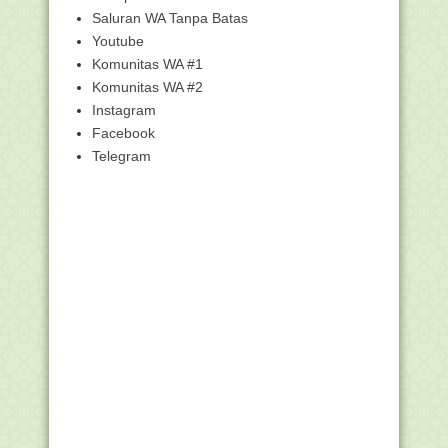
Revisi 2020
Saluran WA Tanpa Batas
Pendidikan Agama Islam pada PAUD/TK
Youtube
dan Tantangan ...
Komunitas WA #1
Juknis BOP Pondok Pesantren dan
Pendidikan Keagama...
Komunitas WA #2
Instagram
Pemerintah Tetapkan Idul Adha 1441H
Jatuh pada 31 ...
Facebook
Modul Pembelajaran Daring Aktif
Telegram
Kolaboratif Integr...
Modul Pembelajaran Daring Aktif
Kolaboratif Integr...
740 Pegawai Setjen Kemenag Jalani
Rapid Tes Covid-19
Plt Sekjen: Belanja Barang dan Modal
Segera Lakukan
Modul Pembelajaran Daring Aktif
Kolaboratif Integr...
Modul Pembelajaran Daring Aktif
Kolaboratif Integr...
Modul Pembelajaran Daring Aktif
Kolaboratif Integr...