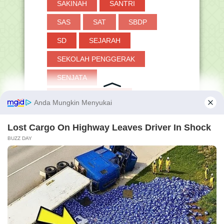
SAKINAH
SANTRI
SAS
SAT
SBDP
SD
SEJARAH
SEKOLAH PENGGERAK
SENJATA
SERTIFIKASI GURU
SHAFAR
SHALAT
SIAGA
SIARAN PERS
SIBOSPINTAR
SILABUS
SIMPATIKA
SIMPEG
SIMSARPRAS
SISPENA
SKB
SKI
SKP