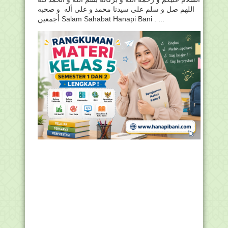
اللهم صل و سلم على سيدنا محمد و على أله و صحبه
أجمعين Salam Sahabat Hanapi Bani . ...