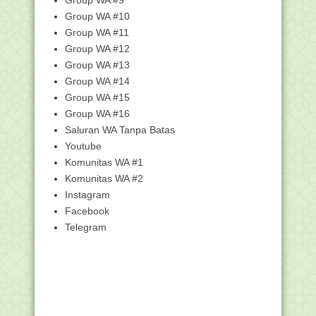
Group WA #9
PPG dalam J...
Group WA #10
Permendikbud No.16 Tahun 2019
Group WA #11
tentang Penataan Lin...
Group WA #12
Begini Aturan Tarif Sertifikasi Halal bagi
Group WA #13
UMK, Ad...
Group WA #14
Rerata Nasional Kelulusan PPG Daljab
Kementerian A...
Group WA #15
Group WA #16
Cara Update Data Anggota PGRI
Secara Online
Saluran WA Tanpa Batas
Proses Pendataaan untuk Penghargaan
Youtube
Tim Madrasah P...
Komunitas WA #1
Unduh Buku Juknis Pengisian DRH
Komunitas WA #2
PPPK Guru pada Aku...
Instagram
Unduh SKB 4 Menteri tentang Panduan
Facebook
Penyelenggaraa...
Telegram
Potret Pendidikan Toleransi di Sekolah,
Ence Abdur...
Kemenag Umumkan Hasil Seleksi
CPNS 2021, Ini Dafta...
Beda Kurikulum 2022 yang Ditawarkan
Pemerintah den...