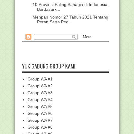
10 Provinsi Paling Bahagia di Indonesia,
Berdasark...
Menpan Nomor 27 Tahun 2021 Tentang
Peran Serta Peg...
Panduan Calon Penerima Bantuan
Afirmasi Tahun 2021
BDK Aceh dan Papua Terima Sertifikat
Akreditasi
Cara Cetak Berita Acara Pendataan
(BAP) EMIS Pontren
YUK GABUNG GROUP KAMI
Beban Kerja Guru dan Linearitasi Guru
Pada Kurikul...
Group WA #1
Bapakku, Guru Tempo Dulu by Lisna
Humaira
Group WA #2
Group WA #3
Berwisata ke Taman Sapana, Mengisi
Liburan Nayla d...
Group WA #4
Pengukuhan PPG, Rektor IAIN Salatiga
Group WA #5
Minta Guru Te...
Group WA #6
Daftar Tunggu Haji Pringsewu Sampai
Group WA #7
22 Tahun, Keme...
Group WA #8
Daftar Linieritas Kualifikasi S-1/D-IV