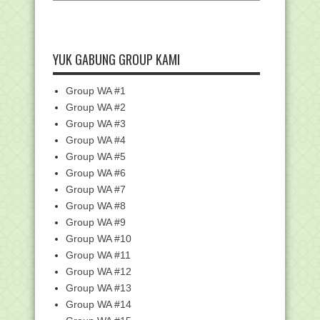
BDK Aceh dan Papua Terima Sertifikat
Akreditasi
Cara Cetak Berita Acara Pendataan
(BAP) EMIS Pontren
YUK GABUNG GROUP KAMI
Beban Kerja Guru dan Linearitasi Guru
Pada Kurikul...
Group WA #1
Bapakku, Guru Tempo Dulu by Lisna
Humaira
Group WA #2
Group WA #3
Berwisata ke Taman Sapana, Mengisi
Liburan Nayla d...
Group WA #4
Pengukuhan PPG, Rektor IAIN Salatiga
Group WA #5
Minta Guru Te...
Group WA #6
Daftar Tunggu Haji Pringsewu Sampai
Group WA #7
22 Tahun, Keme...
Group WA #8
Daftar Linieritas Kualifikasi S-1/D-IV
Group WA #9
PPG dalam J...
Group WA #10
Permendikbud No.16 Tahun 2019
Group WA #11
tentang Penataan Lin...
Group WA #12
Begini Aturan Tarif Sertifikasi Halal bagi
Group WA #13
UMK, Ad...
Group WA #14
Rerata Nasional Kelulusan PPG Daljab
Kementerian A...