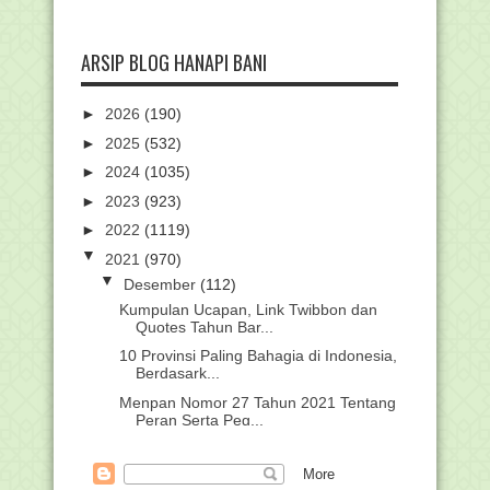
ARSIP BLOG HANAPI BANI
►
2026
(190)
►
2025
(532)
►
2024
(1035)
►
2023
(923)
►
2022
(1119)
▼
2021
(970)
▼
Desember
(112)
Kumpulan Ucapan, Link Twibbon dan
Quotes Tahun Bar...
10 Provinsi Paling Bahagia di Indonesia,
Berdasark...
Menpan Nomor 27 Tahun 2021 Tentang
Peran Serta Peg...
Panduan Calon Penerima Bantuan
Afirmasi Tahun 2021