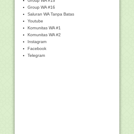
Group WA #15
Group WA #16
Cara Update Data Anggota PGRI
Secara Online
Saluran WA Tanpa Batas
Proses Pendataaan untuk Penghargaan
Youtube
Tim Madrasah P...
Komunitas WA #1
Unduh Buku Juknis Pengisian DRH
Komunitas WA #2
PPPK Guru pada Aku...
Instagram
Unduh SKB 4 Menteri tentang Panduan
Facebook
Penyelenggaraa...
Telegram
Potret Pendidikan Toleransi di Sekolah,
Ence Abdur...
Kemenag Umumkan Hasil Seleksi
CPNS 2021, Ini Dafta...
Beda Kurikulum 2022 yang Ditawarkan
Pemerintah den...
KH Yahya Cholil Staquf Ditetapkan
sebagai Ketum PB...
Menjelang Batas Pengajuan BOS
Seluruh Jenjang Bera...
Pemenang Lomba Foto Bercerita
Moderasi Beragama