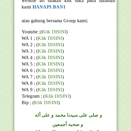
website ini silakan klik suka pada halaman
kami
HANAPI BANI
atau gabung bersama Group kami;
Youtube ;(
Klik DISINI
)
WA 1 ; (
Klik DISINI
)
WA 2 ; (
Klik DISINI
)
WA 3 ; (
Klik DISINI
)
WA 4 ; (
Klik DISINI
)
WA 5 ; (
Klik DISINI
)
WA 6 ; (
Klik DISINI
)
WA 7 ; (
Klik DISINI
)
WA 8 ; (
Klik DISINI
)
WA 9 ; (
Klik DISINI
)
Telegram ;
(
Klik DISINI
)
Bip ;
(
Klik DISINI
)
و
صلى على سيدنا محمد و على أله
و صحبه أجمعين