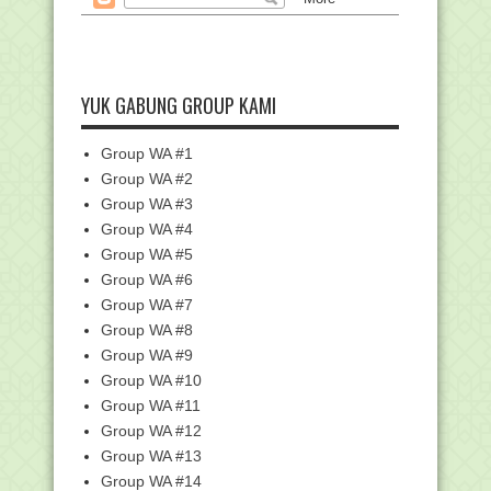
BDK Aceh dan Papua Terima Sertifikat
Akreditasi
Cara Cetak Berita Acara Pendataan
(BAP) EMIS Pontren
YUK GABUNG GROUP KAMI
Beban Kerja Guru dan Linearitasi Guru
Pada Kurikul...
Group WA #1
Bapakku, Guru Tempo Dulu by Lisna
Humaira
Group WA #2
Group WA #3
Berwisata ke Taman Sapana, Mengisi
Liburan Nayla d...
Group WA #4
Pengukuhan PPG, Rektor IAIN Salatiga
Group WA #5
Minta Guru Te...
Group WA #6
Daftar Tunggu Haji Pringsewu Sampai
Group WA #7
22 Tahun, Keme...
Group WA #8
Daftar Linieritas Kualifikasi S-1/D-IV
Group WA #9
PPG dalam J...
Group WA #10
Permendikbud No.16 Tahun 2019
Group WA #11
tentang Penataan Lin...
Group WA #12
Begini Aturan Tarif Sertifikasi Halal bagi
Group WA #13
UMK, Ad...
Group WA #14
Rerata Nasional Kelulusan PPG Daljab