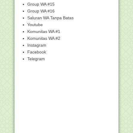
Kementerian A...
Group WA #15
Group WA #16
Cara Update Data Anggota PGRI
Secara Online
Saluran WA Tanpa Batas
Proses Pendataaan untuk Penghargaan
Youtube
Tim Madrasah P...
Komunitas WA #1
Unduh Buku Juknis Pengisian DRH
Komunitas WA #2
PPPK Guru pada Aku...
Instagram
Unduh SKB 4 Menteri tentang Panduan
Facebook
Penyelenggaraa...
Telegram
Potret Pendidikan Toleransi di Sekolah,
Ence Abdur...
Kemenag Umumkan Hasil Seleksi
CPNS 2021, Ini Dafta...
Beda Kurikulum 2022 yang Ditawarkan
Pemerintah den...
KH Yahya Cholil Staquf Ditetapkan
sebagai Ketum PB...
Menjelang Batas Pengajuan BOS
Seluruh Jenjang Bera...
Pemenang Lomba Foto Bercerita
Moderasi Beragama