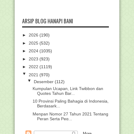
ARSIP BLOG HANAPI BANI
►
2026
(190)
►
2025
(532)
►
2024
(1035)
►
2023
(923)
►
2022
(1119)
▼
2021
(970)
▼
Desember
(112)
Kumpulan Ucapan, Link Twibbon dan
Quotes Tahun Bar...
10 Provinsi Paling Bahagia di Indonesia,
Berdasark...
Menpan Nomor 27 Tahun 2021 Tentang
Peran Serta Peg...
Panduan Calon Penerima Bantuan
Afirmasi Tahun 2021