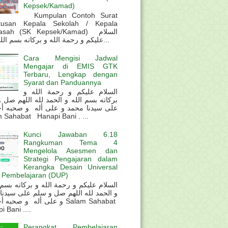
Kepsek/Kamad)
Kumpulan Contoh Surat
tusan Kepala Sekolah / Kepala
sah (SK Kepsek/Kamad) السلام
عليكم و رحمة الله و بركاته بسم الله و ال...
Cara Mengisi Jadwal
Mengajar di EMIS GTK
Terbaru, Lengkap dengan
Syarat dan Panduannya
السلام عليكم و رحمة الله و
بركاته بسم الله و الحمد لله اللهم صل 
على سيدنا محمد و على أله و صحبه أ
 Sahabat Hanapi Bani . ...
Kunci Jawaban 6.18
Rangkuman Tema 4
Mengelola Asesmen dan
Strategi Pengajaran dalam
Kerangka Desain Universal
 Pembelajaran (DUP)
و الحمد لله اللهم صل و سلم على سيدنا
و على أله و صحب Salam Sahabat
 Bani ....
Perangkat Pembelajaran