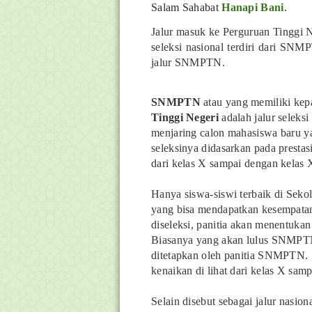
Salam Sahabat
Hanapi Bani
.
Jalur masuk ke Perguruan Tinggi Neg
seleksi nasional terdiri dari SN
jalur SNMPTN.
SNMPTN
atau yang memiliki ke
Tinggi Negeri
adalah jalur seleks
menjaring calon mahasiswa baru y
seleksinya didasarkan pada prestasi
dari kelas X sampai dengan kelas X
Hanya siswa-siswi terbaik di Seko
yang bisa mendapatkan kesempatan
diseleksi, panitia akan menentuka
Biasanya yang akan lulus SNMPTN 
ditetapkan oleh panitia SNMPTN. S
kenaikan di lihat dari kelas X samp
Selain disebut sebagai jalur nasi