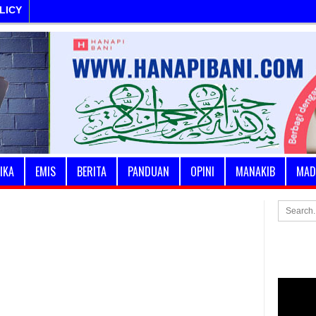
LICY
IKA
EMIS
BERITA
PANDUAN
OPINI
MANAKIB
MAD