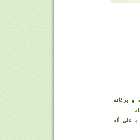
 و بركاته
له
و على أله